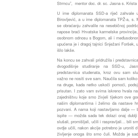
Strmcu”,
mentor
doc. dr. sc. Jasna s. Krista
U ime diplomanata SSD-a riječ zahvale up
Birovljević, a u ime diplomanata TPŽ-a, s. 
se obraćanju zahvalile na nesebičnoj podršc
napose braći Hrvatske karmelske provincije, n
osobnom odnosu s Bogom, ali i međusobnom
upućena je i dragoj tajnici Snježani Foršek, u
išlo lakše.
Na koncu se zahvali pridružila i predstavnic
dvogodišnje studiranje na SSD-u, Jasn
predstavnica studenata, kroz ovu sam slu
važno ne nositi sve sam. Naučila sam koliko 
na druge, kada netko uskoči pomoći, podsjet
prisutan. I zato vam svima iskreno hvala na
zajedništvu koje smo živjeli tijekom ove g
našim diplomantima i želimo da nastave hr
pozvani. A nama koji nastavljamo dalje — bi
ispite — možda sada tek dolazi onaj dublji
slušali, promišljali, učili i raspravljali… bili 
ovdje učili, nakon akcije potrebno je uroniti d
življenje onoga što smo čuli. Možda je s