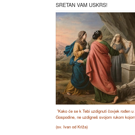
SRETAN VAM USKRS!
”Kako će se k Tebi uzdignuti čovjek rođen u z
Gospodine, ne uzdigneš svojom rukom kojom 
(sv. Ivan od Križa)