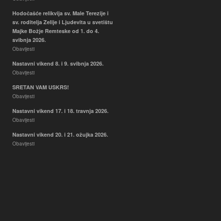
Hodočašće relikvija sv. Male Terezije i
sv. roditelja Zelije i Ljudevita u svetištu
Majke Božje Remteske od 1. do 4.
svibnja 2026.
Obavijesti
Nastavni vikend 8. i 9. svibnja 2026.
Obavijesti
SRETAN VAM USKRS!
Obavijesti
Nastavni vikend 17. i 18. travnja 2026.
Obavijesti
Nastavni vikend 20. i 21. ožujka 2026.
Obavijesti