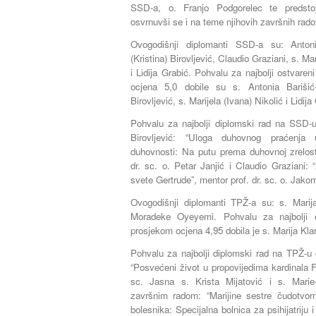
SSD-a, o. Franjo Podgorelec te predsto
osvrnuvši se i na teme njihovih završnih rado
Ovogodišnji diplomanti SSD-a su: Anto
(Kristina) Birovljević, Claudio Graziani, s. Ma
i Lidija Grabić. Pohvalu za najbolji ostvar
ocjena 5,0 dobile su s. Antonia Barišić
Birovljević, s. Marijela (Ivana) Nikolić i Lidija
Pohvalu za najbolji diplomski rad na SSD-u
Birovljević: “Uloga duhovnog praćenja 
duhovnosti: Na putu prema duhovnoj zrelos
dr. sc. o. Petar Janjić i Claudio Graziani: “
svete Gertrude”, mentor prof. dr. sc. o. Jak
Ovogodišnji diplomanti TPŽ-a su: s. Marija
Moradeke Oyeyemi. Pohvalu za najbolji 
prosjekom ocjena 4,95 dobila je s. Marija Klar
Pohvalu za najbolji diplomski rad na TPŽ-u d
“Posvećeni život u propovijedima kardinala F
sc. Jasna s. Krista Mijatović i s. Mar
završnim radom: “Marijine sestre čudotvorn
bolesnika: Specijalna bolnica za psihijatriju i