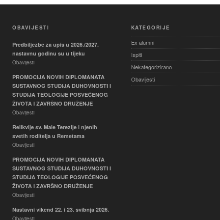
OBAVIJESTI
KATEGORIJE
Ex alumni
Predbilježbe za upis u 2026./2027.
nastavnu godinu su u tijeku
Ispiti
Obavijesti
Nekategorizirano
PROMOCIJA NOVIH DIPLOMANATA
Obavijesti
SUSTAVNOG STUDIJA DUHOVNOSTI I
STUDIJA TEOLOGIJE POSVEĆENOG
ŽIVOTA I ZAVRŠNO DRUŽENJE
Obavijesti
Relikvije sv. Male Terezije i njenih
svetih roditelja u Remetama
Obavijesti
PROMOCIJA NOVIH DIPLOMANATA
SUSTAVNOG STUDIJA DUHOVNOSTI I
STUDIJA TEOLOGIJE POSVEĆENOG
ŽIVOTA I ZAVRŠNO DRUŽENJE
Obavijesti
Nastavni vikend 22. i 23. svibnja 2026.
Obavijesti