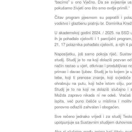
“bacimo” u ono Vječno. Da se svjesnije u
pokušamo živjeti ono što smo ovdje primili.“
Čitav program pjesmom su popratili i pola
vodstvo i glazbenu pratnju br. Dominika Kne
U akademskoj godini 2024. / 2025. na SSD u
ih je pohađalo cjeloviti i 1 parcijalni progr
21, 17 polaznika pohađalo cjeloviti, a njih 4 p
Naposljetku, još samo pokoja riječ. Sustavn
studij. Studij je to na koji dolaziš pozvan
način rastao u vjeri, otkrivao i produbljivao n
primao i davao ljubav. Studij je to kojem je 
tebe, koji ti prenose znanje, koji svjedoče
ohrabruju na putu, koji teže istom cilju, po
Studij je to na koji ne dolaziš slučajno i
Možda zapravo nikada ni ne odeš. Vraćaš
ispita, već puno češće u mislima i molit
ponovno odlaziš zahvalan i obogaćen.
Sve rečeno jednako vrijedi i za studij Teol
upotpunjuje sa Sustavnim studijem duhovnost
Ako si slučajno među onima koji čitaju ovaj 