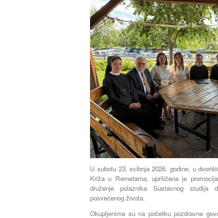
U subotu 23. svibnja 2026. godine, u dvoriš
Križa u Remetama, upriličena je promocij
druženje polaznika Sustavnog studija du
posvećenog života.
Okupljenima su na početku pozdravne govore