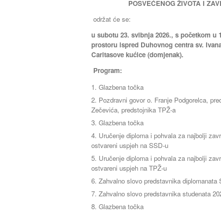
POSVEĆENOG ŽIVOTA I ZA
održat će se:
u
subotu 23. svibnja 2026., s početkom u 
prostoru ispred Duhovnog centra sv. Ivana
Caritasove kućice (domjenak).
Program:
Glazbena točka
Pozdravni govor o. Franje Podgorelca, pre
Zečevića, predstojnika TPŽ-a
Glazbena točka
Uručenje diploma i pohvala za najbolji završ
ostvareni uspjeh na SSD-u
Uručenje diploma i pohvala za najbolji završ
ostvareni uspjeh na TPŽ-u
Zahvalno slovo predstavnika diplomanata
Zahvalno slovo predstavnika studenata 202
Glazbena točka