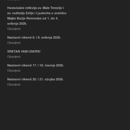
Hodočašće relikvija sv. Male Terezije i
sv. roditelja Zelije i Ljudevita u svetištu
Majke Božje Remteske od 1. do 4.
svibnja 2026.
Obavijesti
Nastavni vikend 8. i 9. svibnja 2026.
Obavijesti
SRETAN VAM USKRS!
Obavijesti
Nastavni vikend 17. i 18. travnja 2026.
Obavijesti
Nastavni vikend 20. i 21. ožujka 2026.
Obavijesti