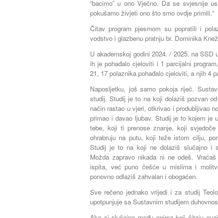
“bacimo” u ono Vječno. Da se svjesnije u
pokušamo živjeti ono što smo ovdje primili.“
Čitav program pjesmom su popratili i pola
vodstvo i glazbenu pratnju br. Dominika Kne
U akademskoj godini 2024. / 2025. na SSD u
ih je pohađalo cjeloviti i 1 parcijalni progr
21, 17 polaznika pohađalo cjeloviti, a njih 4 p
Naposljetku, još samo pokoja riječ. Sustavn
studij. Studij je to na koji dolaziš pozvan
način rastao u vjeri, otkrivao i produbljivao n
primao i davao ljubav. Studij je to kojem je 
tebe, koji ti prenose znanje, koji svjedoče
ohrabruju na putu, koji teže istom cilju, po
Studij je to na koji ne dolaziš slučajno i
Možda zapravo nikada ni ne odeš. Vraćaš
ispita, već puno češće u mislima i molit
ponovno odlaziš zahvalan i obogaćen.
Sve rečeno jednako vrijedi i za studij Teol
upotpunjuje sa Sustavnim studijem duhovnost
Ako si slučajno među onima koji čitaju ovaj 