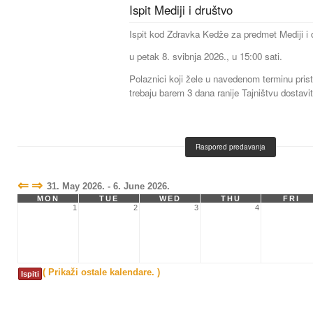
Ispit Mediji i društvo
Ispit kod Zdravka Kedže za predmet Mediji i 
u petak 8. svibnja 2026., u 15:00 sati.
Polaznici koji žele u navedenom terminu prist
trebaju barem 3 dana ranije Tajništvu dostavit
Raspored predavanja
⇐
⇒
31. May 2026. - 6. June 2026.
MON
TUE
WED
THU
FRI
1
2
3
4
( Prikaži ostale kalendare. )
Ispiti