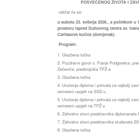
POSVEĆENOG ŽIVOTA I ZA
održat će se:
u
subotu 23. svibnja 2026., s početkom u 
prostoru ispred Duhovnog centra sv. Ivana
Caritasove kućice (domjenak).
Program:
Glazbena točka
Pozdravni govor o. Franje Podgorelca, pre
Zečevića, predstojnika TPŽ-a
Glazbena točka
Uručenje diploma i pohvala za najbolji završ
ostvareni uspjeh na SSD-u
Uručenje diploma i pohvala za najbolji završ
ostvareni uspjeh na TPŽ-u
Zahvalno slovo predstavnika diplomanata
Zahvalno slovo predstavnika studenata 202
Glazbena točka