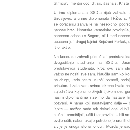
Strmcu”,
mentor
doc. dr. sc. Jasna s. Krista
U ime diplomanata SSD-a riječ zahvale up
Birovljević, a u ime diplomanata TPŽ-a, s. 
se obraćanju zahvalile na nesebičnoj podršc
napose braći Hrvatske karmelske provincije, n
osobnom odnosu s Bogom, ali i međusobnom
upućena je i dragoj tajnici Snježani Foršek, u
išlo lakše.
Na koncu se zahvali pridružila i predstavnic
dvogodišnje studiranje na SSD-u, Jasn
predstavnica studenata, kroz ovu sam slu
važno ne nositi sve sam. Naučila sam koliko 
na druge, kada netko uskoči pomoći, podsjet
prisutan. I zato vam svima iskreno hvala na
zajedništvu koje smo živjeli tijekom ove g
našim diplomantima i želimo da nastave hr
pozvani. A nama koji nastavljamo dalje — bi
ispite — možda sada tek dolazi onaj dublji
slušali, promišljali, učili i raspravljali… bili 
ovdje učili, nakon akcije potrebno je uroniti d
življenje onoga što smo čuli. Možda je s