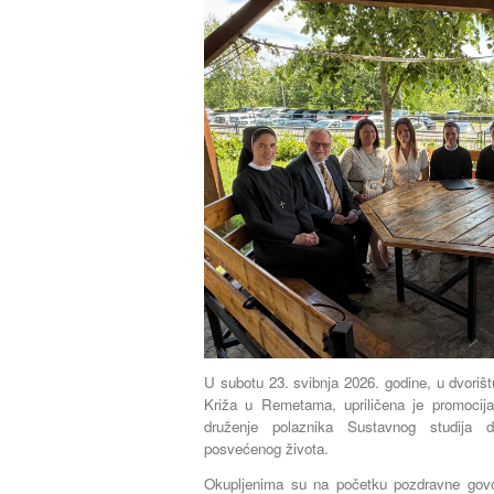
U subotu 23. svibnja 2026. godine, u dvoriš
Križa u Remetama, upriličena je promocij
druženje polaznika Sustavnog studija du
posvećenog života.
Okupljenima su na početku pozdravne govore