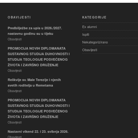
OBAVIJESTI
KATEGORIJE
Ex alumni
Predbilježbe za upis u 2026./2027.
nastavnu godinu su u tijeku
Ispiti
Obavijesti
Nekategorizirano
PROMOCIJA NOVIH DIPLOMANATA
Obavijesti
SUSTAVNOG STUDIJA DUHOVNOSTI I
STUDIJA TEOLOGIJE POSVEĆENOG
ŽIVOTA I ZAVRŠNO DRUŽENJE
Obavijesti
Relikvije sv. Male Terezije i njenih
svetih roditelja u Remetama
Obavijesti
PROMOCIJA NOVIH DIPLOMANATA
SUSTAVNOG STUDIJA DUHOVNOSTI I
STUDIJA TEOLOGIJE POSVEĆENOG
ŽIVOTA I ZAVRŠNO DRUŽENJE
Obavijesti
Nastavni vikend 22. i 23. svibnja 2026.
Obavijesti