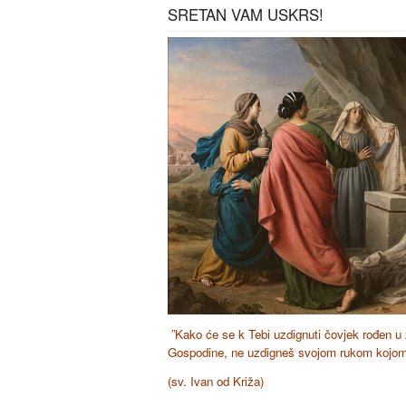
SRETAN VAM USKRS!
”Kako će se k Tebi uzdignuti čovjek rođen u z
Gospodine, ne uzdigneš svojom rukom kojom 
(sv. Ivan od Križa)