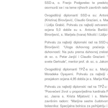
SSD-a, o. Franjo Podgorelec te predsto
osvrnuvši se i na teme njihovih završnih rado
Ovogodišnji diplomanti SSD-a su: Anto
(Kristina) Birovljević, Claudio Graziani, s. Ma
i Lidija Grabić. Pohvalu za najbolji ostvar
ocjena 5,0 dobile su s. Antonia Barišić
Birovljević, s. Marijela (Ivana) Nikolić i Lidija
Pohvalu za najbolji diplomski rad na SSD-u
Birovljević: “Uloga duhovnog praćenja 
duhovnosti: Na putu prema duhovnoj zrelos
dr. sc. o. Petar Janjić i Claudio Graziani: “
svete Gertrude”, mentor prof. dr. sc. o. Jak
Ovogodišnji diplomanti TPŽ-a su: s. Marija
Moradeke Oyeyemi. Pohvalu za najbolji 
prosjekom ocjena 4,95 dobila je s. Marija Klar
Pohvalu za najbolji diplomski rad na TPŽ-u d
“Posvećeni život u propovijedima kardinala F
sc. Jasna s. Krista Mijatović i s. Mar
završnim radom: “Marijine sestre čudotvorn
bolesnika: Specijalna bolnica za psihijatriju i