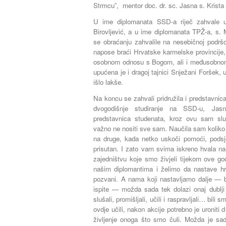
Strmcu”,
mentor
doc. dr. sc. Jasna s. Krista
U ime diplomanata SSD-a riječ zahvale up
Birovljević, a u ime diplomanata TPŽ-a, s. 
se obraćanju zahvalile na nesebičnoj podršc
napose braći Hrvatske karmelske provincije, n
osobnom odnosu s Bogom, ali i međusobnom
upućena je i dragoj tajnici Snježani Foršek, u
išlo lakše.
Na koncu se zahvali pridružila i predstavnic
dvogodišnje studiranje na SSD-u, Jasn
predstavnica studenata, kroz ovu sam slu
važno ne nositi sve sam. Naučila sam koliko 
na druge, kada netko uskoči pomoći, podsjet
prisutan. I zato vam svima iskreno hvala na
zajedništvu koje smo živjeli tijekom ove g
našim diplomantima i želimo da nastave hr
pozvani. A nama koji nastavljamo dalje — bi
ispite — možda sada tek dolazi onaj dublji
slušali, promišljali, učili i raspravljali… bili 
ovdje učili, nakon akcije potrebno je uroniti d
življenje onoga što smo čuli. Možda je s