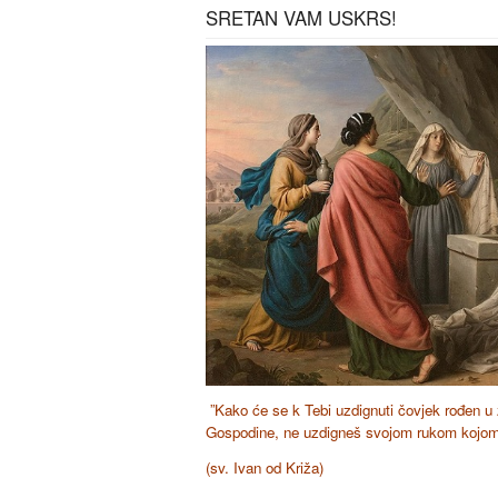
SRETAN VAM USKRS!
”Kako će se k Tebi uzdignuti čovjek rođen u z
Gospodine, ne uzdigneš svojom rukom kojom 
(sv. Ivan od Križa)