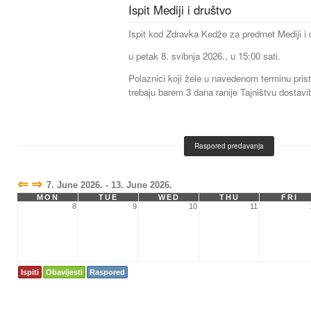
Ispit Mediji i društvo
Ispit kod Zdravka Kedže za predmet Mediji i 
u petak 8. svibnja 2026., u 15:00 sati.
Polaznici koji žele u navedenom terminu prist
trebaju barem 3 dana ranije Tajništvu dostavit
Raspored predavanja
⇐
⇒
7. June 2026. - 13. June 2026.
MON
TUE
WED
THU
FRI
8
9
10
11
Ispiti
Obavijesti
Raspored