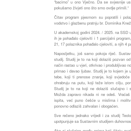
“bacimo” u ono Vječno. Da se svjesnije u
pokušamo živjeti ono što smo ovdje primili.“
Čitav program pjesmom su popratili i pola
vodstvo i glazbenu pratnju br. Dominika Kne
U akademskoj godini 2024. / 2025. na SSD u
ih je pohađalo cjeloviti i 1 parcijalni progr
21, 17 polaznika pohađalo cjeloviti, a njih 4 p
Naposljetku, još samo pokoja riječ. Sustavn
studij. Studij je to na koji dolaziš pozvan
način rastao u vjeri, otkrivao i produbljivao n
primao i davao ljubav. Studij je to kojem je 
tebe, koji ti prenose znanje, koji svjedoče
ohrabruju na putu, koji teže istom cilju, po
Studij je to na koji ne dolaziš slučajno i
Možda zapravo nikada ni ne odeš. Vraćaš
ispita, već puno češće u mislima i molit
ponovno odlaziš zahvalan i obogaćen.
Sve rečeno jednako vrijedi i za studij Teol
upotpunjuje sa Sustavnim studijem duhovnost
Ako si slučajno među onima koji čitaju ovaj 