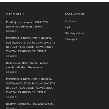
OBAVIJESTI
KATEGORIJE
Ex alumni
Predbilježbe za upis u 2026./2027.
nastavnu godinu su u tijeku
Ispiti
Obavijesti
Nekategorizirano
PROMOCIJA NOVIH DIPLOMANATA
Obavijesti
SUSTAVNOG STUDIJA DUHOVNOSTI I
STUDIJA TEOLOGIJE POSVEĆENOG
ŽIVOTA I ZAVRŠNO DRUŽENJE
Obavijesti
Relikvije sv. Male Terezije i njenih
svetih roditelja u Remetama
Obavijesti
PROMOCIJA NOVIH DIPLOMANATA
SUSTAVNOG STUDIJA DUHOVNOSTI I
STUDIJA TEOLOGIJE POSVEĆENOG
ŽIVOTA I ZAVRŠNO DRUŽENJE
Obavijesti
Nastavni vikend 22. i 23. svibnja 2026.
Obavijesti