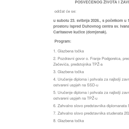
POSVEĆENOG ŽIVOTA I ZA
održat će se:
u
subotu 23. svibnja 2026., s početkom u 
prostoru ispred Duhovnog centra sv. Ivana
Caritasove kućice (domjenak).
Program:
Glazbena točka
Pozdravni govor o. Franje Podgorelca, pre
Zečevića, predstojnika TPŽ-a
Glazbena točka
Uručenje diploma i pohvala za najbolji završ
ostvareni uspjeh na SSD-u
Uručenje diploma i pohvala za najbolji završ
ostvareni uspjeh na TPŽ-u
Zahvalno slovo predstavnika diplomanata
Zahvalno slovo predstavnika studenata 202
Glazbena točka