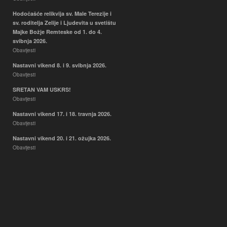
Hodočašće relikvija sv. Male Terezije i
sv. roditelja Zelije i Ljudevita u svetištu
Majke Božje Remteske od 1. do 4.
svibnja 2026.
Obavijesti
Nastavni vikend 8. i 9. svibnja 2026.
Obavijesti
SRETAN VAM USKRS!
Obavijesti
Nastavni vikend 17. i 18. travnja 2026.
Obavijesti
Nastavni vikend 20. i 21. ožujka 2026.
Obavijesti