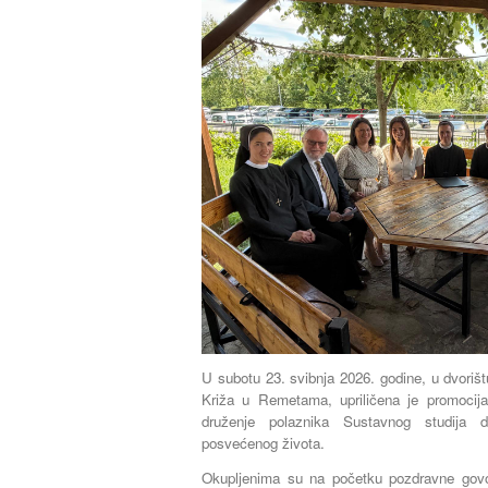
U subotu 23. svibnja 2026. godine, u dvoriš
Križa u Remetama, upriličena je promocij
druženje polaznika Sustavnog studija du
posvećenog života.
Okupljenima su na početku pozdravne govore