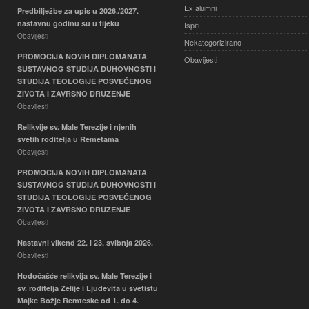
Ex alumni
Predbilježbe za upis u 2026./2027.
nastavnu godinu su u tijeku
Ispiti
Obavijesti
Nekategorizirano
PROMOCIJA NOVIH DIPLOMANATA
Obavijesti
SUSTAVNOG STUDIJA DUHOVNOSTI I
STUDIJA TEOLOGIJE POSVEĆENOG
ŽIVOTA I ZAVRŠNO DRUŽENJE
Obavijesti
Relikvije sv. Male Terezije i njenih
svetih roditelja u Remetama
Obavijesti
PROMOCIJA NOVIH DIPLOMANATA
SUSTAVNOG STUDIJA DUHOVNOSTI I
STUDIJA TEOLOGIJE POSVEĆENOG
ŽIVOTA I ZAVRŠNO DRUŽENJE
Obavijesti
Nastavni vikend 22. i 23. svibnja 2026.
Obavijesti
Hodočašće relikvija sv. Male Terezije i
sv. roditelja Zelije i Ljudevita u svetištu
Majke Božje Remteske od 1. do 4.