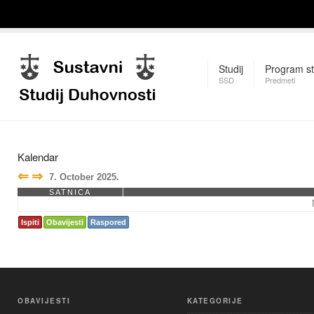
Studij
Program st
SSD
Predmeti
Kalendar
⇐
⇒
7. October 2025.
SATNICA
Ispiti
Obavijesti
Raspored
OBAVIJESTI
KATEGORIJE