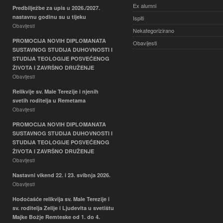
Ex alumni
Predbilježbe za upis u 2026./2027.
nastavnu godinu su u tijeku
Ispiti
Obavijesti
Nekategorizirano
PROMOCIJA NOVIH DIPLOMANATA
Obavijesti
SUSTAVNOG STUDIJA DUHOVNOSTI I
STUDIJA TEOLOGIJE POSVEĆENOG
ŽIVOTA I ZAVRŠNO DRUŽENJE
Obavijesti
Relikvije sv. Male Terezije i njenih
svetih roditelja u Remetama
Obavijesti
PROMOCIJA NOVIH DIPLOMANATA
SUSTAVNOG STUDIJA DUHOVNOSTI I
STUDIJA TEOLOGIJE POSVEĆENOG
ŽIVOTA I ZAVRŠNO DRUŽENJE
Obavijesti
Nastavni vikend 22. i 23. svibnja 2026.
Obavijesti
Hodočašće relikvija sv. Male Terezije i
sv. roditelja Zelije i Ljudevita u svetištu
Majke Božje Remteske od 1. do 4.