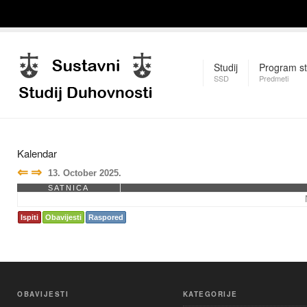
Studij
Program st
SSD
Predmeti
Kalendar
⇐
⇒
13. October 2025.
SATNICA
Ispiti
Obavijesti
Raspored
OBAVIJESTI
KATEGORIJE