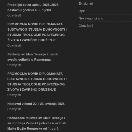
Ex alumni
Predbilježbe za upis u 2026./2027.
nastavnu godinu su u tijeku
Ispiti
Obavijesti
Nekategorizirano
PROMOCIJA NOVIH DIPLOMANATA
Obavijesti
SUSTAVNOG STUDIJA DUHOVNOSTI I
STUDIJA TEOLOGIJE POSVEĆENOG
ŽIVOTA I ZAVRŠNO DRUŽENJE
Obavijesti
Relikvije sv. Male Terezije i njenih
svetih roditelja u Remetama
Obavijesti
PROMOCIJA NOVIH DIPLOMANATA
SUSTAVNOG STUDIJA DUHOVNOSTI I
STUDIJA TEOLOGIJE POSVEĆENOG
ŽIVOTA I ZAVRŠNO DRUŽENJE
Obavijesti
Nastavni vikend 22. i 23. svibnja 2026.
Obavijesti
Hodočašće relikvija sv. Male Terezije i
sv. roditelja Zelije i Ljudevita u svetištu
Majke Božje Remteske od 1. do 4.