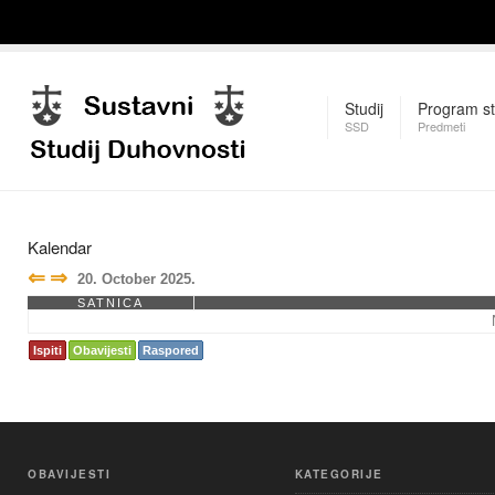
Studij
Program st
SSD
Predmeti
Kalendar
⇐
⇒
20. October 2025.
SATNICA
Ispiti
Obavijesti
Raspored
OBAVIJESTI
KATEGORIJE