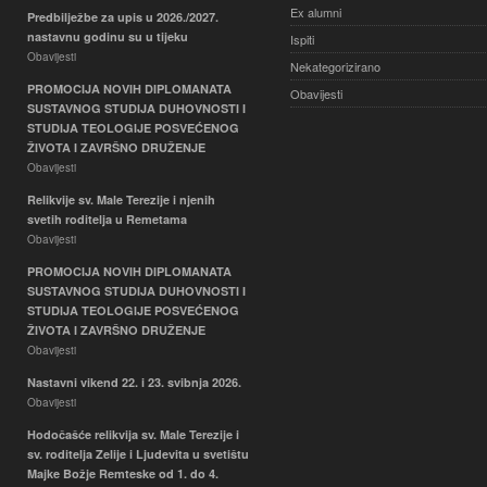
Ex alumni
Predbilježbe za upis u 2026./2027.
nastavnu godinu su u tijeku
Ispiti
Obavijesti
Nekategorizirano
PROMOCIJA NOVIH DIPLOMANATA
Obavijesti
SUSTAVNOG STUDIJA DUHOVNOSTI I
STUDIJA TEOLOGIJE POSVEĆENOG
ŽIVOTA I ZAVRŠNO DRUŽENJE
Obavijesti
Relikvije sv. Male Terezije i njenih
svetih roditelja u Remetama
Obavijesti
PROMOCIJA NOVIH DIPLOMANATA
SUSTAVNOG STUDIJA DUHOVNOSTI I
STUDIJA TEOLOGIJE POSVEĆENOG
ŽIVOTA I ZAVRŠNO DRUŽENJE
Obavijesti
Nastavni vikend 22. i 23. svibnja 2026.
Obavijesti
Hodočašće relikvija sv. Male Terezije i
sv. roditelja Zelije i Ljudevita u svetištu
Majke Božje Remteske od 1. do 4.