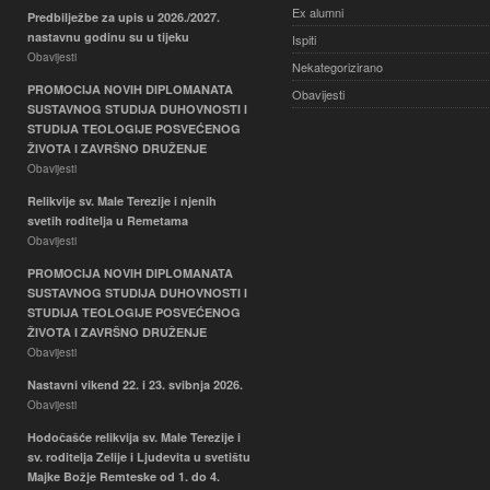
Ex alumni
Predbilježbe za upis u 2026./2027.
nastavnu godinu su u tijeku
Ispiti
Obavijesti
Nekategorizirano
PROMOCIJA NOVIH DIPLOMANATA
Obavijesti
SUSTAVNOG STUDIJA DUHOVNOSTI I
STUDIJA TEOLOGIJE POSVEĆENOG
ŽIVOTA I ZAVRŠNO DRUŽENJE
Obavijesti
Relikvije sv. Male Terezije i njenih
svetih roditelja u Remetama
Obavijesti
PROMOCIJA NOVIH DIPLOMANATA
SUSTAVNOG STUDIJA DUHOVNOSTI I
STUDIJA TEOLOGIJE POSVEĆENOG
ŽIVOTA I ZAVRŠNO DRUŽENJE
Obavijesti
Nastavni vikend 22. i 23. svibnja 2026.
Obavijesti
Hodočašće relikvija sv. Male Terezije i
sv. roditelja Zelije i Ljudevita u svetištu
Majke Božje Remteske od 1. do 4.