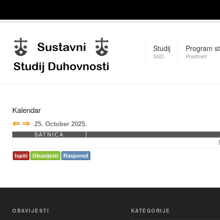
Studij
Program st
SSD
Predmeti
Kalendar
⇐
⇒
25. October 2025.
SATNICA
Ispiti
Obavijesti
Raspored
OBAVIJESTI
KATEGORIJE