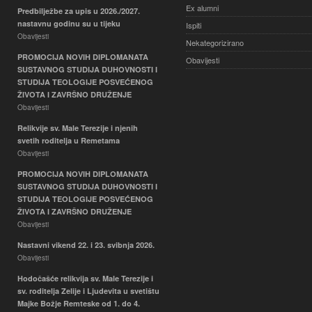
Ex alumni
Predbilježbe za upis u 2026./2027.
nastavnu godinu su u tijeku
Ispiti
Obavijesti
Nekategorizirano
PROMOCIJA NOVIH DIPLOMANATA
Obavijesti
SUSTAVNOG STUDIJA DUHOVNOSTI I
STUDIJA TEOLOGIJE POSVEĆENOG
ŽIVOTA I ZAVRŠNO DRUŽENJE
Obavijesti
Relikvije sv. Male Terezije i njenih
svetih roditelja u Remetama
Obavijesti
PROMOCIJA NOVIH DIPLOMANATA
SUSTAVNOG STUDIJA DUHOVNOSTI I
STUDIJA TEOLOGIJE POSVEĆENOG
ŽIVOTA I ZAVRŠNO DRUŽENJE
Obavijesti
Nastavni vikend 22. i 23. svibnja 2026.
Obavijesti
Hodočašće relikvija sv. Male Terezije i
sv. roditelja Zelije i Ljudevita u svetištu
Majke Božje Remteske od 1. do 4.