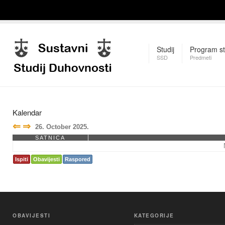
Studij
Program st
SSD
Predmeti
Kalendar
⇐
⇒
26. October 2025.
SATNICA
Ispiti
Obavijesti
Raspored
OBAVIJESTI
KATEGORIJE