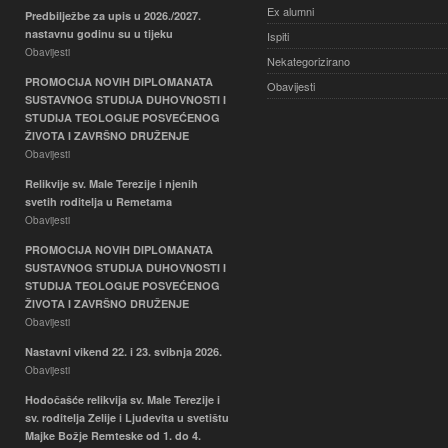
Ex alumni
Predbilježbe za upis u 2026./2027.
nastavnu godinu su u tijeku
Ispiti
Obavijesti
Nekategorizirano
PROMOCIJA NOVIH DIPLOMANATA
Obavijesti
SUSTAVNOG STUDIJA DUHOVNOSTI I
STUDIJA TEOLOGIJE POSVEĆENOG
ŽIVOTA I ZAVRŠNO DRUŽENJE
Obavijesti
Relikvije sv. Male Terezije i njenih
svetih roditelja u Remetama
Obavijesti
PROMOCIJA NOVIH DIPLOMANATA
SUSTAVNOG STUDIJA DUHOVNOSTI I
STUDIJA TEOLOGIJE POSVEĆENOG
ŽIVOTA I ZAVRŠNO DRUŽENJE
Obavijesti
Nastavni vikend 22. i 23. svibnja 2026.
Obavijesti
Hodočašće relikvija sv. Male Terezije i
sv. roditelja Zelije i Ljudevita u svetištu
Majke Božje Remteske od 1. do 4.