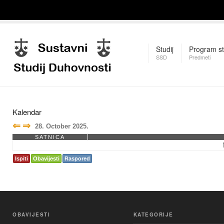
Studij
Program st
SSD
Predmeti
Kalendar
⇐
⇒
28. October 2025.
SATNICA
Ispiti
Obavijesti
Raspored
OBAVIJESTI
KATEGORIJE