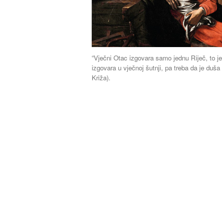
“Vječni Otac izgovara samo jednu Riječ, to je
izgovara u vječnoj šutnji, pa treba da je duša 
Križa).