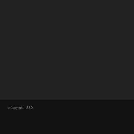
© Copyright -
SSD