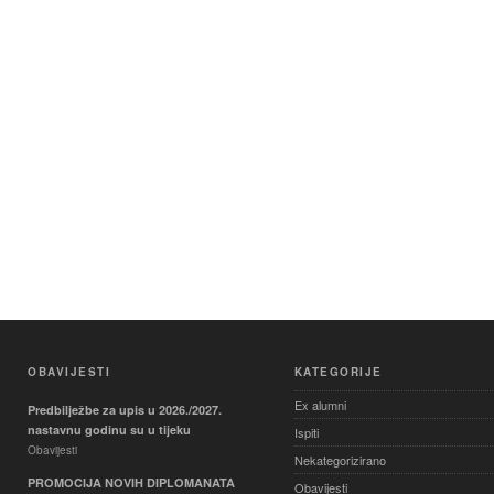
OBAVIJESTI
KATEGORIJE
Ex alumni
Predbilježbe za upis u 2026./2027.
nastavnu godinu su u tijeku
Ispiti
Obavijesti
Nekategorizirano
PROMOCIJA NOVIH DIPLOMANATA
Obavijesti