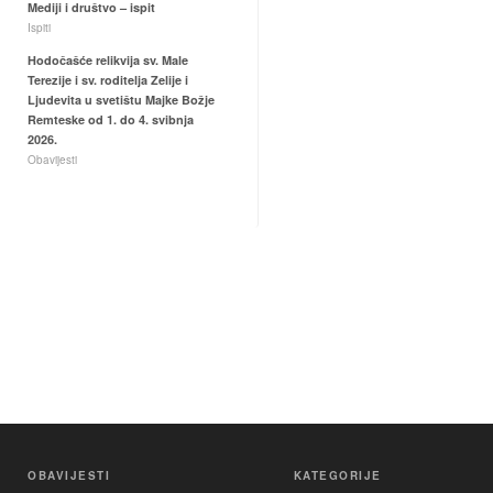
Mediji i društvo – ispit
Ispiti
Hodočašće relikvija sv. Male
Terezije i sv. roditelja Zelije i
Ljudevita u svetištu Majke Božje
Remteske od 1. do 4. svibnja
2026.
Obavijesti
OBAVIJESTI
KATEGORIJE