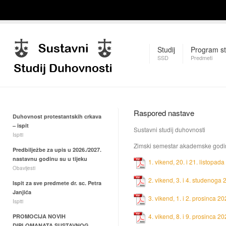
Studij
Program st
SSD
Predmeti
Raspored nastave
Duhovnost protestantskih crkava
– ispit
Sustavni studij duhovnosti
Ispiti
Zimski semestar akademske godi
Predbilježbe za upis u 2026./2027.
nastavnu godinu su u tijeku
1. vikend, 20. i 21. listopada
Obavijesti
2. vikend, 3. i 4. studenoga 
Ispit za sve predmete dr. sc. Petra
Janjića
3. vikend, 1. i 2. prosinca 20
Ispiti
4. vikend, 8. i 9. prosinca 20
PROMOCIJA NOVIH
DIPLOMANATA SUSTAVNOG