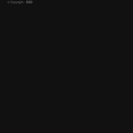
© Copyright -
SSD