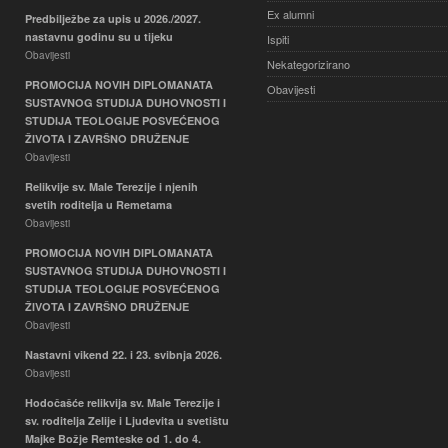
Ex alumni
Predbilježbe za upis u 2026./2027.
nastavnu godinu su u tijeku
Ispiti
Obavijesti
Nekategorizirano
PROMOCIJA NOVIH DIPLOMANATA
Obavijesti
SUSTAVNOG STUDIJA DUHOVNOSTI I
STUDIJA TEOLOGIJE POSVEĆENOG
ŽIVOTA I ZAVRŠNO DRUŽENJE
Obavijesti
Relikvije sv. Male Terezije i njenih
svetih roditelja u Remetama
Obavijesti
PROMOCIJA NOVIH DIPLOMANATA
SUSTAVNOG STUDIJA DUHOVNOSTI I
STUDIJA TEOLOGIJE POSVEĆENOG
ŽIVOTA I ZAVRŠNO DRUŽENJE
Obavijesti
Nastavni vikend 22. i 23. svibnja 2026.
Obavijesti
Hodočašće relikvija sv. Male Terezije i
sv. roditelja Zelije i Ljudevita u svetištu
Majke Božje Remteske od 1. do 4.