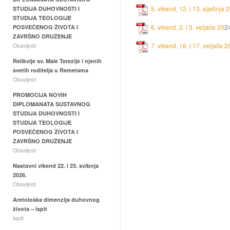
5. vikend, 12. i 13. siječnja 
STUDIJA DUHOVNOSTI I
STUDIJA TEOLOGIJE
6. vikend, 2. i 3. veljače 20
2
POSVEĆENOG ŽIVOTA I
ZAVRŠNO DRUŽENJE
7. vikend, 16. i 17. veljače 2
Obavijesti
Relikvije sv. Male Terezije i njenih
svetih roditelja u Remetama
Obavijesti
PROMOCIJA NOVIH
DIPLOMANATA SUSTAVNOG
STUDIJA DUHOVNOSTI I
STUDIJA TEOLOGIJE
POSVEĆENOG ŽIVOTA I
ZAVRŠNO DRUŽENJE
Obavijesti
Nastavni vikend 22. i 23. svibnja
2026.
Obavijesti
Aretološka dimenzija duhovnog
života – ispit
Ispiti