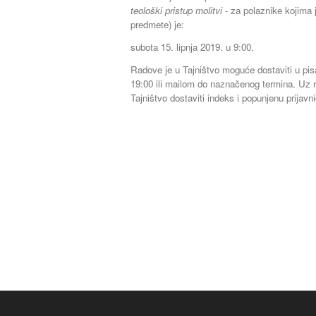
teološki pristup molitvi
- za polaznike kojima j
predmete) je:
subota 15. lipnja 2019. u 9:00.
Radove je u Tajništvo moguće dostaviti u pis
19:00 ili mailom do naznačenog termina. Uz 
Tajništvo dostaviti indeks i popunjenu prijavn