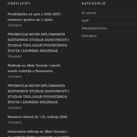
OBAVIJESTI
KATEGORIJE
Ex alumni
Predbilježbe za upis u 2026./2027.
nastavnu godinu su u tijeku
Ispiti
Obavijesti
Nekategorizirano
PROMOCIJA NOVIH DIPLOMANATA
Obavijesti
SUSTAVNOG STUDIJA DUHOVNOSTI I
STUDIJA TEOLOGIJE POSVEĆENOG
ŽIVOTA I ZAVRŠNO DRUŽENJE
Obavijesti
Relikvije sv. Male Terezije i njenih
svetih roditelja u Remetama
Obavijesti
PROMOCIJA NOVIH DIPLOMANATA
SUSTAVNOG STUDIJA DUHOVNOSTI I
STUDIJA TEOLOGIJE POSVEĆENOG
ŽIVOTA I ZAVRŠNO DRUŽENJE
Obavijesti
Nastavni vikend 22. i 23. svibnja 2026.
Obavijesti
Hodočašće relikvija sv. Male Terezije i
sv. roditelja Zelije i Ljudevita u svetištu