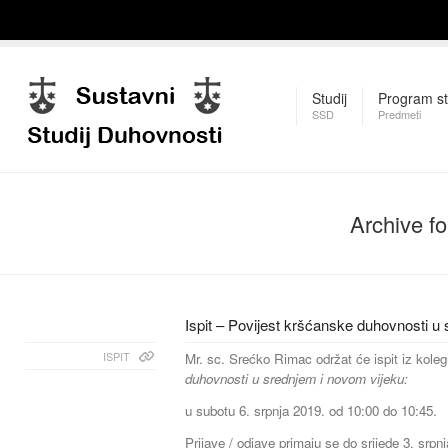
Studij
Program st
SSD
Predmeti
Archive f
Ispit – Povijest kršćanske duhovnosti u
ISPIT
Mr. sc. Srećko Rimac održat će ispit iz koleg
duhovnosti u srednjem i novom vijeku:
u subotu 6. srpnja 2019. od 10:00 do 10:45.
Prijave / odjave primaju se do srijede 3. srpnj