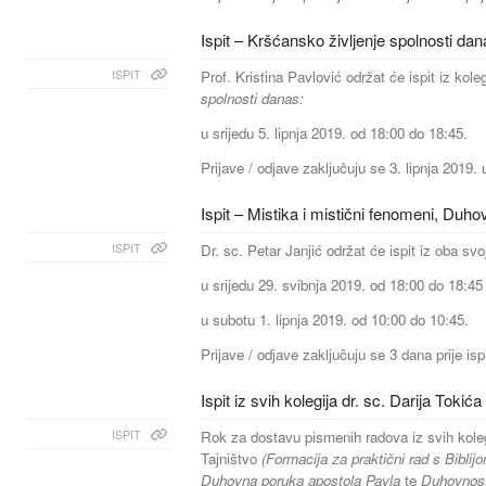
Ispit – Kršćansko življenje spolnosti da
ISPIT
Prof. Kristina Pavlović održat će ispit iz koleg
spolnosti danas:
u srijedu 5. lipnja 2019. od 18:00 do 18:45.
Prijave / odjave zaključuju se 3. lipnja 2019. 
Ispit – Mistika i mistični fenomeni, Duh
ISPIT
Dr. sc. Petar Janjić održat će ispit iz oba svo
u srijedu 29. svibnja 2019. od 18:00 do 18:45 
u subotu 1. lipnja 2019. od 10:00 do 10:45.
Prijave / odjave zaključuju se 3 dana prije isp
Ispit iz svih kolegija dr. sc. Darija Tokića
ISPIT
Rok za dostavu pismenih radova iz svih kolegi
Tajništvo
(Formacija za praktični rad s Bibli
Duhovna poruka apostola Pavla
te
Duhovnost 