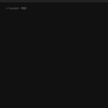
© Copyright -
SSD