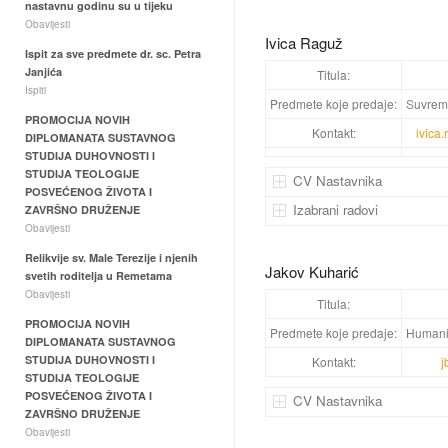
nastavnu godinu su u tijeku
Obavijesti
Ivica Raguž
Ispit za sve predmete dr. sc. Petra
Janjića
Titula:
Ispiti
Predmete koje predaje:
S
uvrem
PROMOCIJA NOVIH
Kontakt:
ivica
DIPLOMANATA SUSTAVNOG
STUDIJA DUHOVNOSTI I
STUDIJA TEOLOGIJE
CV Nastavnika
POSVEĆENOG ŽIVOTA I
Izabrani radovi
ZAVRŠNO DRUŽENJE
Obavijesti
Relikvije sv. Male Terezije i njenih
Jakov Kuharić
svetih roditelja u Remetama
Obavijesti
Titula:
PROMOCIJA NOVIH
Predmete koje predaje:
Humanis
DIPLOMANATA SUSTAVNOG
STUDIJA DUHOVNOSTI I
Kontakt:
j
STUDIJA TEOLOGIJE
POSVEĆENOG ŽIVOTA I
CV Nastavnika
ZAVRŠNO DRUŽENJE
Obavijesti