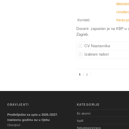
Metodol
Uvođenj
Kontakt:
franjo.
Docent: zaposlen je na KBF-u 
Zagreb.
CV Nastavnika
Izabrani radovi
2
1
OBAVIJESTI
KATEGORIJE
Ex alumni
Predbilježbe za upis u 2026./2027.
nastavnu godinu su u tijeku
Ispiti
Obavijesti
Nekategorizirano