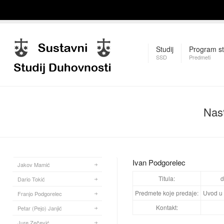
Studij
Program st
SSD
Predmeti
Nas
Ivan Podgorelec
Jakov Mamić
Titula:
d
Dario Tokić
Predmete koje predaje:
Uvod u 
Franjo Podgorelec
Kontakt:
Petar (Pejo) Janjić
Jure Zečević