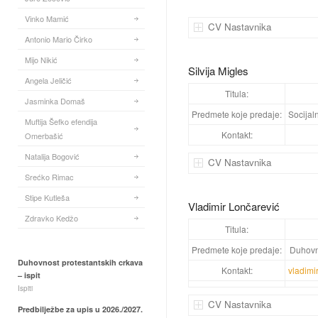
Vinko Mamić
CV Nastavnika
Antonio Mario Čirko
Mijo Nikić
Silvija Migles
Angela Jeličić
Titula:
Jasminka Domaš
Predmete koje predaje:
Socijal
Muftija Šefko efendija
Kontakt:
Omerbašić
Natalija Bogović
CV Nastavnika
Srećko Rimac
Stipe Kutleša
Vladimir Lončarević
Zdravko Kedžo
Titula:
Predmete koje predaje:
Duhovn
Duhovnost protestantskih crkava
Kontakt:
vladimi
– ispit
Ispiti
CV Nastavnika
Predbilježbe za upis u 2026./2027.