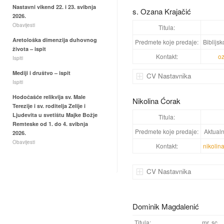
Nastavni vikend 22. i 23. svibnja
s. Ozana Krajačić
2026.
Obavijesti
Titula:
Aretološka dimenzija duhovnog
Predmete koje predaje:
Biblijsk
života – ispit
Kontakt:
o
Ispiti
Mediji i društvo – ispit
CV Nastavnika
Ispiti
Hodočašće relikvija sv. Male
Nikolina Ćorak
Terezije i sv. roditelja Zelije i
Ljudevita u svetištu Majke Božje
Titula:
Remteske od 1. do 4. svibnja
Predmete koje predaje:
Aktualn
2026.
Obavijesti
Kontakt:
nikolin
CV Nastavnika
Dominik Magdalenić
Titula:
mr. sc.