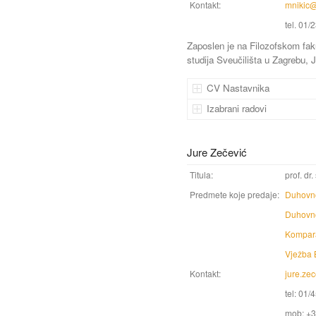
Kontakt:
mnikic@f
tel. 01
Zaposlen je na Filozofskom fak
studija Sveučilišta u Zagrebu,
CV Nastavnika
Izabrani radovi
Jure Zečević
Titula:
prof. dr.
Predmete koje predaje:
Duhovno
Duhovno
Kompara
Vježba B
Kontakt:
jure.ze
tel: 01/
mob: +