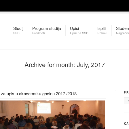
Studij
Program studija
Upisi
Ispiti
Studen
SSD
Predmeti
Upisi na SSD
Rokovi
Nagrađen
Archive for month: July, 2017
e za upis u akademsku godinu 2017./2018.
PR
KA