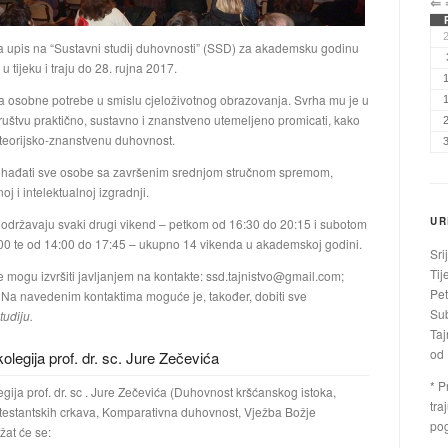
⇐
a upis na “Sustavni studij duhovnosti” (SSD) za akademsku godinu
u tijeku i traju do 28. rujna 2017.
za osobne potrebe u smislu cjeloživotnog obrazovanja. Svrha mu je u
društvu praktično, sustavno i znanstveno utemeljeno promicati, kako
i teorijsko-znanstvenu duhovnost.
ohađati sve osobe sa završenim srednjom stručnom spremom,
j i intelektualnoj izgradnji.
UR
održavaju svaki drugi vikend – petkom od 16:30 do 20:15 i subotom
00 te od 14:00 do 17:45 – ukupno 14 vikenda u akademskoj godini.
Sri
Tij
e mogu izvršiti javljanjem na kontakte:
ssd.tajnistvo@gmail.com
;
Pet
Na navedenim kontaktima moguće je, također, dobiti sve
Sub
tudiju.
Taj
od 
 kolegija prof. dr. sc. Jure Zečevića
* P
olegija prof. dr. sc . Jure Zečevića (Duhovnost kršćanskog istoka,
tra
estantskih crkava, Komparativna duhovnost, Vježba Božje
pog
ržat će se: