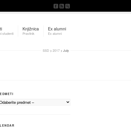
ti
Knjižnica
Ex alumni
i studenti
Pravilnik
Ex alumni
SSD
>
2017
> July
EDMETI
LENDAR