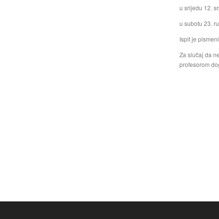
u srijedu 12. s
u subotu 23. r
Ispit je pismeni
Za slučaj da n
profesorom dogo