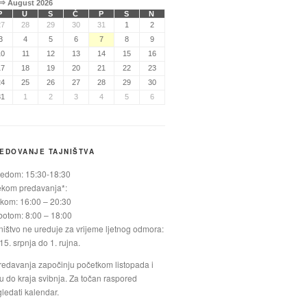
⇒
August 2026
P
U
S
Č
P
S
N
27
28
29
30
31
1
2
3
4
5
6
7
8
9
10
11
12
13
14
15
16
17
18
19
20
21
22
23
24
25
26
27
28
29
30
31
1
2
3
4
5
6
EDOVANJE TAJNIŠTVA
jedom: 15:30-18:30
ekom predavanja*:
kom: 16:00 – 20:30
otom: 8:00 – 18:00
ništvo ne ureduje za vrijeme ljetnog odmora:
15. srpnja do 1. rujna.
redavanja započinju početkom listopada i
ju do kraja svibnja. Za točan raspored
ledati kalendar.