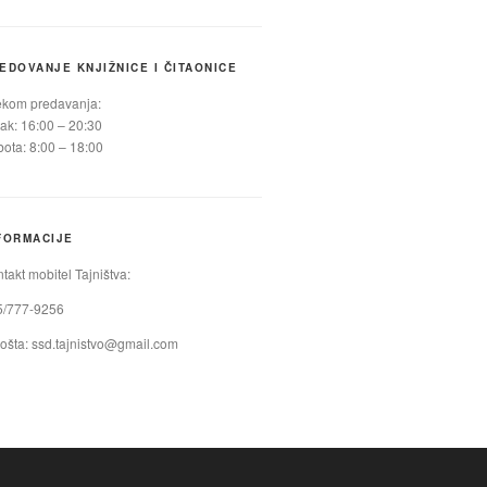
EDOVANJE KNJIŽNICE I ČITAONICE
ekom predavanja:
ak: 16:00 – 20:30
ota: 8:00 – 18:00
FORMACIJE
takt mobitel Tajništva:
5/777-9256
ošta:
ssd.tajnistvo@gmail.com