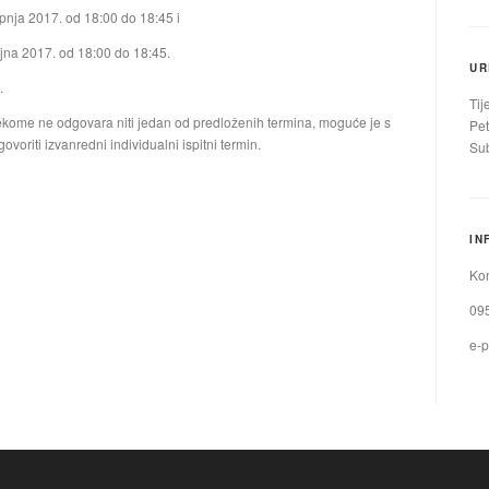
rpnja 2017. od 18:00 do 18:45 i
ujna 2017. od 18:00 do 18:45.
UR
.
Tij
ekome ne odgovara niti jedan od predloženih termina, moguće je s
Pet
voriti izvanredni individualni ispitni termin.
Sub
IN
Kon
09
e-p