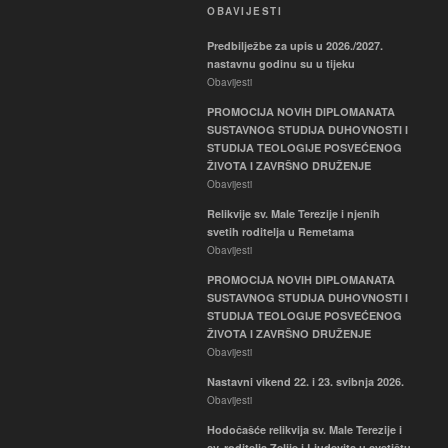
OBAVIJESTI
Predbilježbe za upis u 2026./2027.
nastavnu godinu su u tijeku
Obavijesti
PROMOCIJA NOVIH DIPLOMANATA
SUSTAVNOG STUDIJA DUHOVNOSTI I
STUDIJA TEOLOGIJE POSVEĆENOG
ŽIVOTA I ZAVRŠNO DRUŽENJE
Obavijesti
Relikvije sv. Male Terezije i njenih
svetih roditelja u Remetama
Obavijesti
PROMOCIJA NOVIH DIPLOMANATA
SUSTAVNOG STUDIJA DUHOVNOSTI I
STUDIJA TEOLOGIJE POSVEĆENOG
ŽIVOTA I ZAVRŠNO DRUŽENJE
Obavijesti
Nastavni vikend 22. i 23. svibnja 2026.
Obavijesti
Hodočašće relikvija sv. Male Terezije i
sv. roditelja Zelije i Ljudevita u svetištu