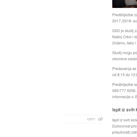
Predbilježbe z
2017./2018. su 
SSD je studij 
Našoj Crkvi i 
življenu, tako 
Studij mogu p
otvorene osobno
Predavanja se 
od 8:15 do 12:
Predbilježbe s
095/777 9256. 
informacije o
S
Ispit iz svih
ISPIT
Ispit iz svih k
Duhovnost prot
prisutnosti) od