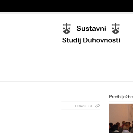
Predbilježb
OBAVIJEST