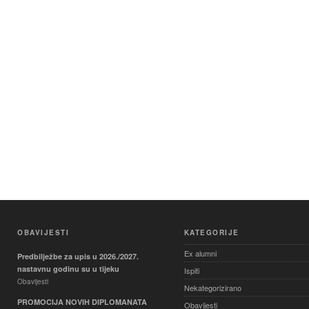
OBAVIJESTI
KATEGORIJE
Ex alumni
Predbilježbe za upis u 2026./2027.
nastavnu godinu su u tijeku
Ispiti
Obavijesti
Nekategorizirano
PROMOCIJA NOVIH DIPLOMANATA
Obavijesti