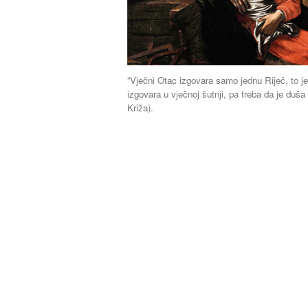
“Vječni Otac izgovara samo jednu Riječ, to je
izgovara u vječnoj šutnji, pa treba da je duša 
Križa).