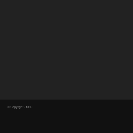
© Copyright -
SSD