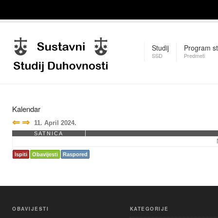
Studij
Program st
SSD
Predmeti
Kalendar
⇐
⇒
11. April 2024.
SATNICA
Ispiti
Obavijesti
Raspored
OBAVIJESTI
KATEGORIJE