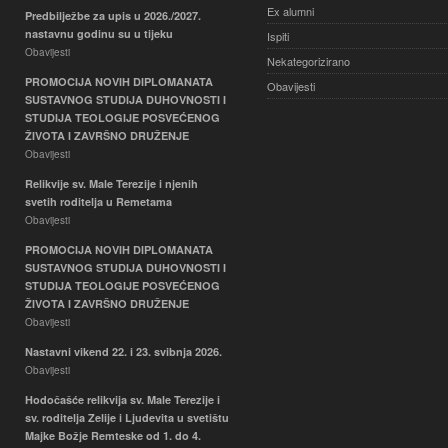
Ex alumni
Predbilježbe za upis u 2026./2027.
nastavnu godinu su u tijeku
Ispiti
Obavijesti
Nekategorizirano
PROMOCIJA NOVIH DIPLOMANATA
Obavijesti
SUSTAVNOG STUDIJA DUHOVNOSTI I
STUDIJA TEOLOGIJE POSVEĆENOG
ŽIVOTA I ZAVRŠNO DRUŽENJE
Obavijesti
Relikvije sv. Male Terezije i njenih
svetih roditelja u Remetama
Obavijesti
PROMOCIJA NOVIH DIPLOMANATA
SUSTAVNOG STUDIJA DUHOVNOSTI I
STUDIJA TEOLOGIJE POSVEĆENOG
ŽIVOTA I ZAVRŠNO DRUŽENJE
Obavijesti
Nastavni vikend 22. i 23. svibnja 2026.
Obavijesti
Hodočašće relikvija sv. Male Terezije i
sv. roditelja Zelije i Ljudevita u svetištu
Majke Božje Remteske od 1. do 4.