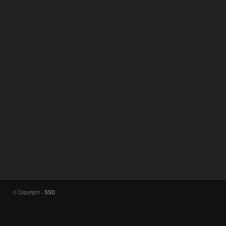
© Copyright -
SSD