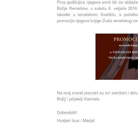
Prva godišnjica njegove smrti bit će obilje
Božje Remetske, u subotu 6. veljače 2016.
također u remetskom Svetištu, s početk
promocija njegove knjige
Duša remetskog ro
Na ovaj susret pozvani su svi završeni i aktua
Božji i prijatelji Karmela.
Dobrodošli!
Hvaljen Isus i Marija!