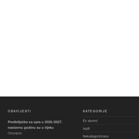
OBAVIJESTI
KATEGORIJE
Ex alumni
Predbilježbe za upis u 2026./2027.
nastavnu godinu su u tijeku
Ispiti
Obavijesti
Nekategorizirano