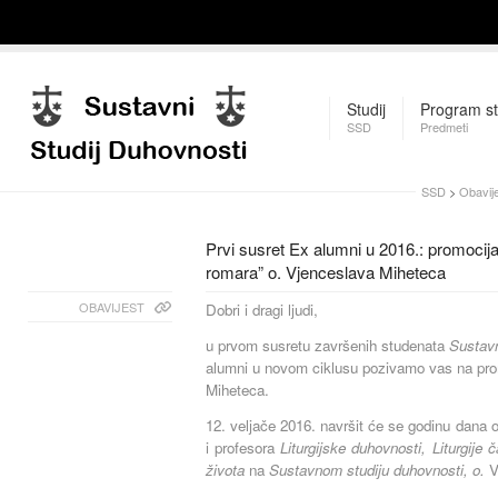
Studij
Program st
SSD
Predmeti
SSD
>
Obavije
Prvi susret Ex alumni u 2016.: promocij
romara” o. Vjenceslava Miheteca
OBAVIJEST
Dobri i dragi ljudi,
u prvom susretu završenih studenata
Sustavn
alumni u novom ciklusu pozivamo vas na prom
Miheteca.
12. veljače 2016. navršit će se godinu dana
i profesora
Liturgijske duhovnosti, Liturgije
života
na
Sustavnom studiju duhovnosti, o.
V