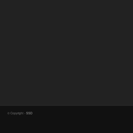
© Copyright -
SSD