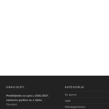
OBAVIJESTI
KATEGORIJE
Ex alumni
Predbilježbe za upis u 2026./2027.
nastavnu godinu su u tijeku
Ispiti
Obavijesti
Nekategorizirano