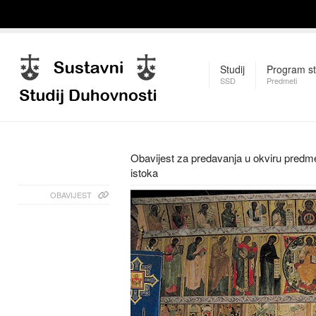
Studij
Program st
SSD
Predmeti
Obavijest za predavanja u okviru pred
istoka
OBAVIJEST