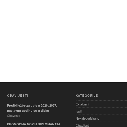
OBAVIJESTI
KATEGORIJE
Ex alumni
Predbilježbe za upis u 2026./2027.
nastavnu godinu su u tijeku
Ispiti
Obavijesti
Nekategorizirano
PROMOCIJA NOVIH DIPLOMANATA
Obavijesti