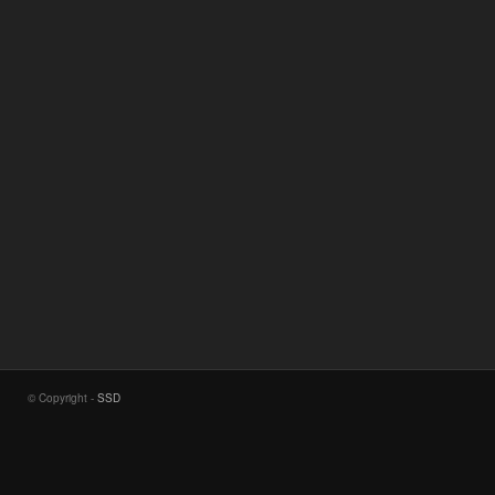
© Copyright -
SSD