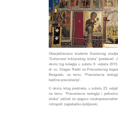
Obavještavamo studente
Sustavnog studij
“Duhovnost kršćanskog istoka” (predavač: J
okviru tog kolegija u subotu 9. veljače 2019
dr. sc. Dragan Radić sa Pravoslavnog bogosl
Beogradu, na temu: “Pravoslavna teologi
baština pravoslavlja”.
U okviru istog predmeta, u subotu 23. velja
na temu: “Pravoslavna teologija i jedinst
istoka” održati će njegovo visokopreosveštenst
mitropolit zagrebačko-ljubljanski.