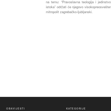
na temu: “Pravoslavna teologija i jedinst
istoka” održati će njegovo visokopreosveštenst
mitropolit zagrebačko-ljubljanski.
OBAVIJESTI
KATEGORIJE