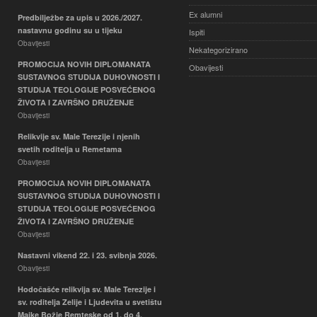
Ex alumni
Predbilježbe za upis u 2026./2027.
nastavnu godinu su u tijeku
Ispiti
Obavijesti
Nekategorizirano
PROMOCIJA NOVIH DIPLOMANATA
Obavijesti
SUSTAVNOG STUDIJA DUHOVNOSTI I
STUDIJA TEOLOGIJE POSVEĆENOG
ŽIVOTA I ZAVRŠNO DRUŽENJE
Obavijesti
Relikvije sv. Male Terezije i njenih
svetih roditelja u Remetama
Obavijesti
PROMOCIJA NOVIH DIPLOMANATA
SUSTAVNOG STUDIJA DUHOVNOSTI I
STUDIJA TEOLOGIJE POSVEĆENOG
ŽIVOTA I ZAVRŠNO DRUŽENJE
Obavijesti
Nastavni vikend 22. i 23. svibnja 2026.
Obavijesti
Hodočašće relikvija sv. Male Terezije i
sv. roditelja Zelije i Ljudevita u svetištu
Majke Božje Remteske od 1. do 4.