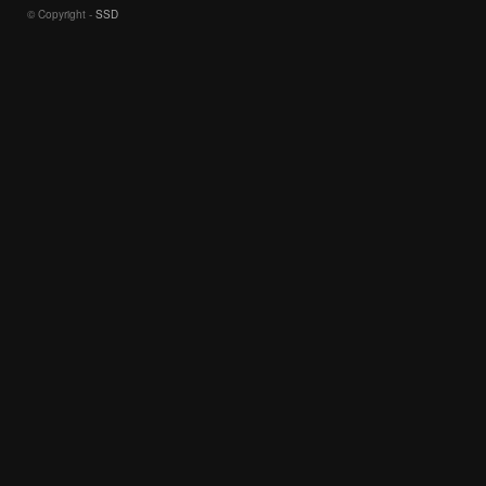
© Copyright -
SSD