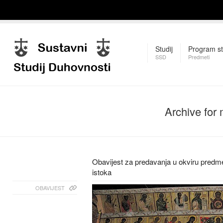
Studij
Program st
SSD
Predmeti
Archive for
Obavijest za predavanja u okviru pred
istoka
OBAVIJEST