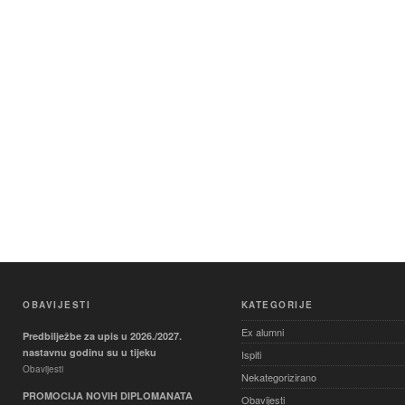
OBAVIJESTI
KATEGORIJE
Ex alumni
Predbilježbe za upis u 2026./2027.
nastavnu godinu su u tijeku
Ispiti
Obavijesti
Nekategorizirano
PROMOCIJA NOVIH DIPLOMANATA
Obavijesti