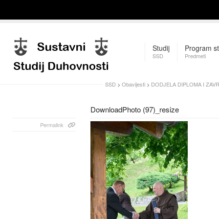
Studij
Program st
SSD
Predmeti
SSD
>
Obavijesti
>
DODJELA DIPLOMA I ZAV
DownloadPhoto (97)_resize
Permalink