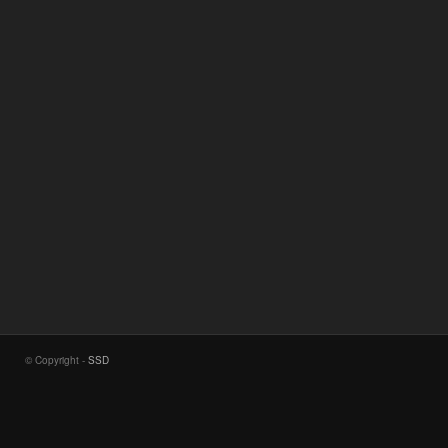
© Copyright -
SSD