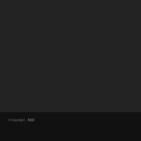
© Copyright -
SSD