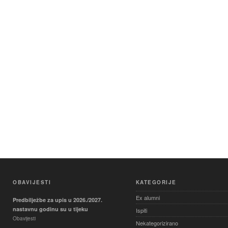
OBAVIJESTI
KATEGORIJE
Ex alumni
Predbilježbe za upis u 2026./2027.
nastavnu godinu su u tijeku
Ispiti
Obavijesti
Nekategorizirano