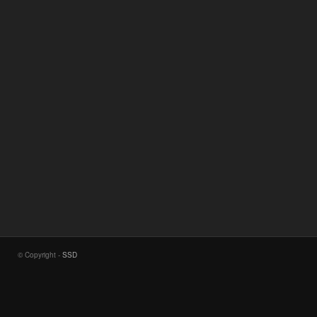
© Copyright -
SSD