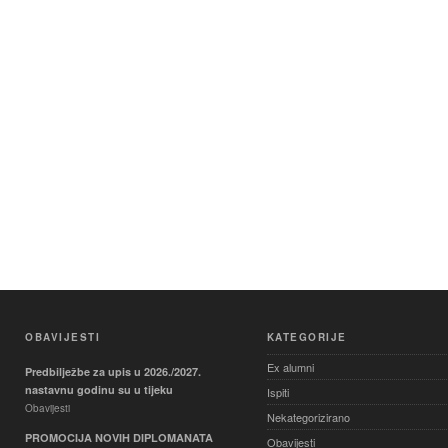
OBAVIJESTI
KATEGORIJE
Ex alumni
Predbilježbe za upis u 2026./2027.
nastavnu godinu su u tijeku
Ispiti
Obavijesti
Nekategorizirano
PROMOCIJA NOVIH DIPLOMANATA
Obavijesti