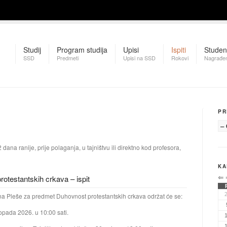
Studij
Program studija
Upisi
Ispiti
Studen
SSD
Predmeti
Upisi na SSD
Rokovi
Nagrađen
PR
 dana ranije, prije polaganja, u tajništvu ili direktno kod profesora,
KA
otestantskih crkava – ispit
⇐
vana Pleše za predmet Duhovnost protestantskih crkava održat će se:
topada 2026. u 10:00 sati.