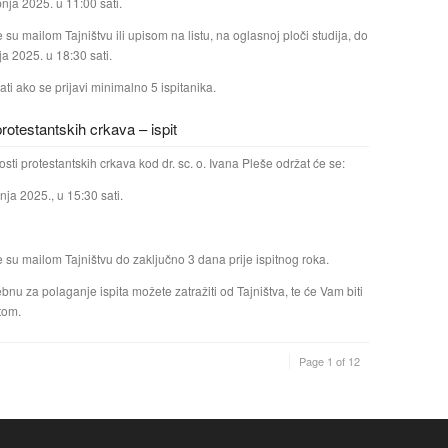
pnja 2025. u 11:00 sati.
e su mailom Tajništvu ili upisom na listu, na oglasnoj ploči studija, do
nja 2025. u 18:30 sati.
žati ako se prijavi minimalno 5 ispitanika.
otestantskih crkava – ispit
osti protestantskih crkava kod dr. sc. o. Ivana Pleše održat će se:
nja 2025., u 15:30 sati.
e su mailom Tajništvu do zaključno 3 dana prije ispitnog roka.
ebnu za polaganje ispita možete zatražiti od Tajništva, te će Vam biti
tom.
Page 1 of 12