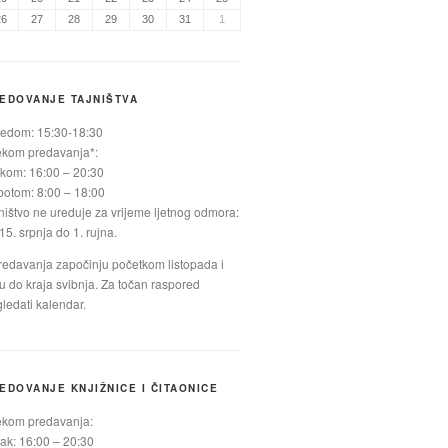
26
27
28
29
30
31
1
EDOVANJE TAJNIŠTVA
jedom: 15:30-18:30
ekom predavanja*:
kom: 16:00 – 20:30
otom: 8:00 – 18:00
ništvo ne ureduje za vrijeme ljetnog odmora:
15. srpnja do 1. rujna.
redavanja započinju početkom listopada i
ju do kraja svibnja. Za točan raspored
ledati kalendar.
EDOVANJE KNJIŽNICE I ČITAONICE
ekom predavanja:
ak: 16:00 – 20:30