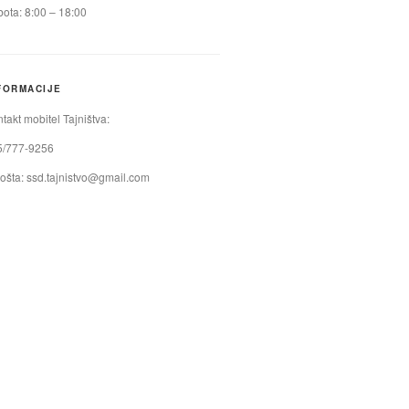
ota: 8:00 – 18:00
FORMACIJE
takt mobitel Tajništva:
5/777-9256
ošta:
ssd.tajnistvo@gmail.com