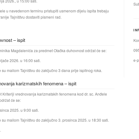
nja 2026., u 15:00 sati.
Sub
žele u navedenom terminu pristupiti usmenom dijelu ispita trebaju
nije Tajništvu dostaviti pismeni rad.
IN
nost – ispit
Kon
09
ominika Magdalenića za predmet Otačka duhovnost održat će se:
e-p
ljače 2026. u 16:00 sati.
e su mailom Tajništvu do zaključno 3 dana prije ispitnog roka.
ednovanja karizmatskih fenomena – ispit
t Kriteriji vrednovanja karizmatskih fenomena kod dr. sc. Anđele
 održat će se:
sinca 2025. u 9:00 sati.
e su mailom Tajništvu do zaključno 3. prosinca 2025. u 18:30 sati.
.