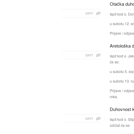
Otačka duhov
ISPIT
Ispit kod o. D
u subotu 12. sr
Prijave / odjav
Aretološka d
ISPIT
Ispit kod o. J
će se:
u subotu 5. srp
u subotu 13. ru
Prijave / odja
roka.
Duhovnost ka
ISPIT
Ispit kod o. S
održat će se: