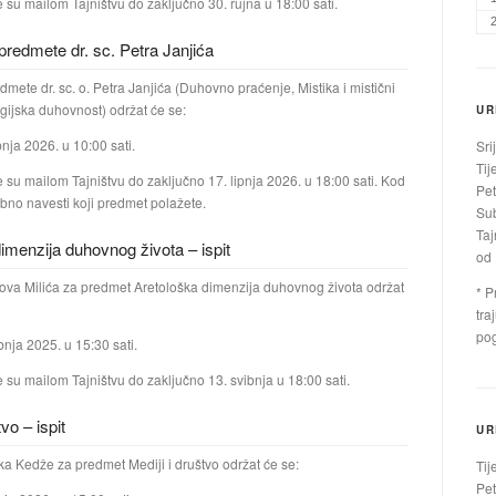
e su mailom Tajništvu do zaključno 30. rujna u 18:00 sati.
 predmete dr. sc. Petra Janjića
edmete dr. sc. o. Petra Janjića (Duhovno praćenje, Mistika i mistični
rgijska duhovnost) održat će se:
UR
pnja 2026. u 10:00 sati.
Sri
Tij
e su mailom Tajništvu do zaključno 17. lipnja 2026. u 18:00 sati. Kod
Pet
ebno navesti koji predmet polažete.
Sub
Taj
imenzija duhovnog života – ispit
od 
akova Milića za predmet Aretološka dimenzija duhovnog života održat
* P
tra
pog
bnja 2025. u 15:30 sati.
e su mailom Tajništvu do zaključno 13. svibnja u 18:00 sati.
tvo – ispit
UR
ka Kedže za predmet Mediji i društvo održat će se:
Tij
Pet