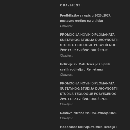
OBAVIJESTI
Predbilježbe za upis u 2026./2027.
nastavnu godinu su u tijeku
Obavijesti
PROMOCIJA NOVIH DIPLOMANATA
SUSTAVNOG STUDIJA DUHOVNOSTI I
STUDIJA TEOLOGIJE POSVEĆENOG
ŽIVOTA I ZAVRŠNO DRUŽENJE
Obavijesti
Relikvije sv. Male Terezije i njenih
svetih roditelja u Remetama
Obavijesti
PROMOCIJA NOVIH DIPLOMANATA
SUSTAVNOG STUDIJA DUHOVNOSTI I
STUDIJA TEOLOGIJE POSVEĆENOG
ŽIVOTA I ZAVRŠNO DRUŽENJE
Obavijesti
Nastavni vikend 22. i 23. svibnja 2026.
Obavijesti
Hodočašće relikvija sv. Male Terezije i