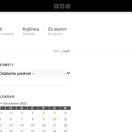
ti
Knjižnica
Ex alumni
i studenti
Pravilnik
Ex alumni
SSD
> Ispiti
EDMETI
LENDAR
⇒
December 2022
P
U
S
Č
P
S
N
28
29
30
1
2
3
4
5
6
7
8
9
10
11
12
13
14
15
16
17
18
19
20
21
22
23
24
25