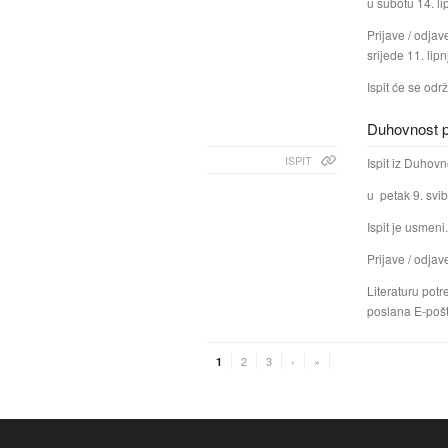
u subotu 14. li
Prijave / odjav
srijede 11. lip
Ispit će se odr
Duhovnost pr
ISPIT
Ispit iz Duhovn
u petak 9. svib
Ispit je usmeni.
Prijave / odjav
Literaturu potr
poslana E-poš
2
3
›
»
1