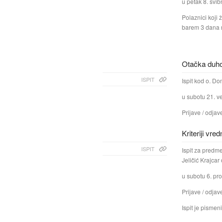
u petak 8. svib
Polaznici koji 
barem 3 dana ra
Otačka duhov
ISPIT
Ispit kod o. D
u subotu 21. ve
Prijave / odjav
Kriteriji vr
ISPIT
Ispit za predme
Jeličić Krajcar
u subotu 6. pro
Prijave / odjav
Ispit je pismeni