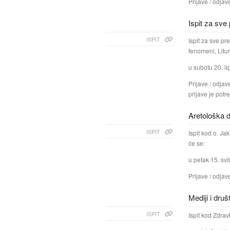
Prijave / odjav
Ispit za sve
ISPIT
Ispit za sve pr
fenomeni, Litu
u subotu 20. li
Prijave / odjav
prijave je potr
Aretološka d
ISPIT
Ispit kod o. J
će se:
u petak 15. svi
Prijave / odjav
Mediji i druš
ISPIT
Ispit kod Zdrav