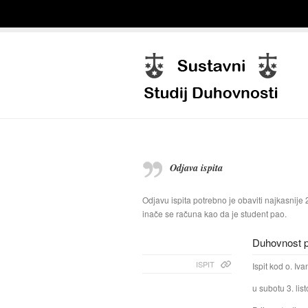
Odjava ispita
Odjavu ispita potrebno je obaviti najkasnije 2
inače se računa kao da je student pao.
Duhovnost pr
ISPIT
Ispit kod o. I
u subotu 3. lis