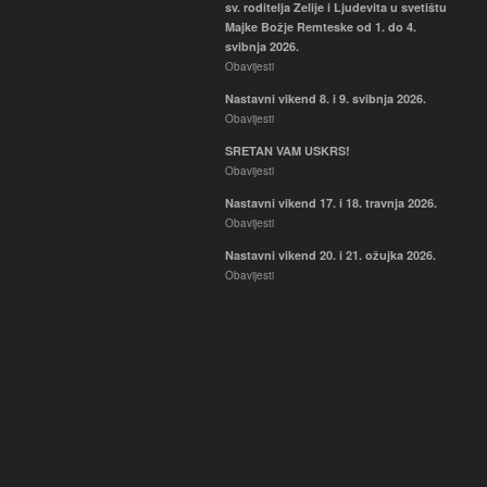
sv. roditelja Zelije i Ljudevita u svetištu
Majke Božje Remteske od 1. do 4.
svibnja 2026.
Obavijesti
Nastavni vikend 8. i 9. svibnja 2026.
Obavijesti
SRETAN VAM USKRS!
Obavijesti
Nastavni vikend 17. i 18. travnja 2026.
Obavijesti
Nastavni vikend 20. i 21. ožujka 2026.
Obavijesti