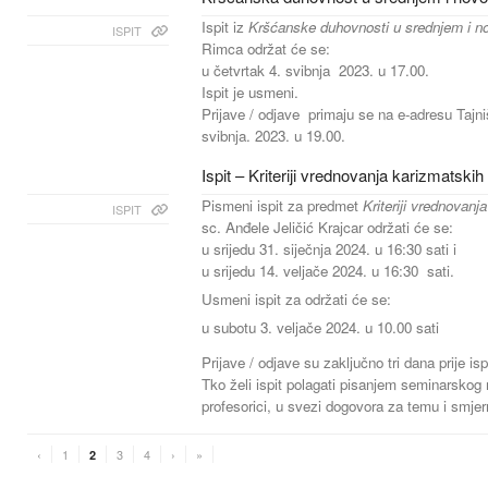
Ispit iz
Kršćanske duhovnosti u srednjem i n
ISPIT
Rimca održat će se:
u četvrtak 4. svibnja 2023. u 17.00.
Ispit je usmeni.
Prijave / odjave primaju se na e-adresu Tajni
svibnja. 2023. u 19.00.
Ispit – Kriteriji vrednovanja karizmatsk
Pismeni ispit za predmet
Kriteriji vrednovan
ISPIT
sc. Anđele Jeličić Krajcar održati će se:
u srijedu 31. siječnja 2024. u 16:30 sati i
u srijedu 14. veljače 2024. u 16:30 sati.
Usmeni ispit za održati će se:
u subotu 3. veljače 2024. u 10.00 sati
Prijave / odjave su zaključno tri dana prije is
Tko želi ispit polagati pisanjem seminarskog 
profesorici, u svezi dogovora za temu i smjer
‹
1
3
4
›
»
2