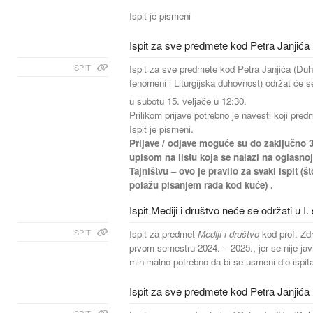
Ispit je pismeni
Ispit za sve predmete kod Petra Janjića
ISPIT
Ispit za sve predmete kod Petra Janjića (Duho
fenomeni i Liturgijska duhovnost) održat će s
u subotu 15. veljače u 12:30.
Prilikom prijave potrebno je navesti koji pred
Ispit je pismeni.
Prijave / odjave moguće su do zaključno 3 
upisom na listu koja se nalazi na oglasnoj 
Tajništvu – ovo je pravilo za svaki ispit (št
polažu pisanjem rada kod kuće) .
Ispit Mediji i društvo neće se održati u 
ISPIT
Ispit za predmet
Mediji i društvo
kod prof. Zd
prvom semestru 2024. – 2025., jer se nije javil
minimalno potrebno da bi se usmeni dio ispit
Ispit za sve predmete kod Petra Janjića