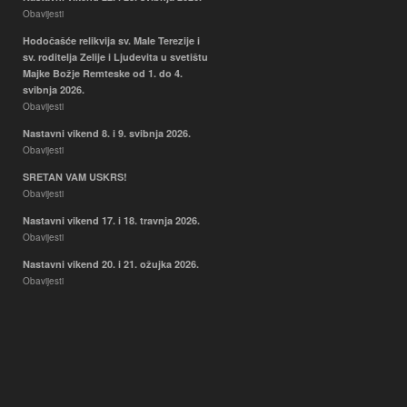
Obavijesti
Hodočašće relikvija sv. Male Terezije i
sv. roditelja Zelije i Ljudevita u svetištu
Majke Božje Remteske od 1. do 4.
svibnja 2026.
Obavijesti
Nastavni vikend 8. i 9. svibnja 2026.
Obavijesti
SRETAN VAM USKRS!
Obavijesti
Nastavni vikend 17. i 18. travnja 2026.
Obavijesti
Nastavni vikend 20. i 21. ožujka 2026.
Obavijesti