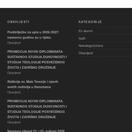
OBAVIJESTI
KATEGORIJE
Ex alumni
Predbilježbe za upis u 2026./2027.
nastavnu godinu su u tijeku
Ispiti
Obavijesti
Nekategorizirano
PROMOCIJA NOVIH DIPLOMANATA
Obavijesti
SUSTAVNOG STUDIJA DUHOVNOSTI I
STUDIJA TEOLOGIJE POSVEĆENOG
ŽIVOTA I ZAVRŠNO DRUŽENJE
Obavijesti
Relikvije sv. Male Terezije i njenih
svetih roditelja u Remetama
Obavijesti
PROMOCIJA NOVIH DIPLOMANATA
SUSTAVNOG STUDIJA DUHOVNOSTI I
STUDIJA TEOLOGIJE POSVEĆENOG
ŽIVOTA I ZAVRŠNO DRUŽENJE
Obavijesti
Nastavni vikend 22. i 23. svibnja 2026.