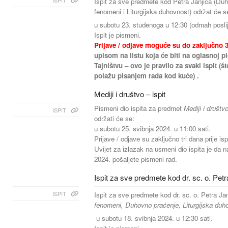
ISPIT
Ispit za sve predmete kod Petra Janjića (Duho
fenomeni i Liturgijska duhovnost) održat će s
u subotu 23. studenoga u 12:30 (odmah poslij
Ispit je pismeni.
Prijave / odjave moguće su do zaključno 3
upisom na listu koja će biti na oglasnoj pl
Tajništvu – ovo je pravilo za svaki ispit (št
polažu pisanjem rada kod kuće) .
Mediji i društvo – ispit
Pismeni dio ispita za predmet
Mediji i društv
ISPIT
održati će se:
u subotu 25. svibnja 2024. u 11:00 sati.
Prijave / odjave su zaključno tri dana prije is
Uvijet za izlazak na usmeni dio ispita je da n
2024. pošaljete pismeni rad.
Ispit za sve predmete kod dr. sc. o. Petr
ISPIT
Ispit za sve predmete kod dr. sc. o. Petra J
fenomeni, Duhovno praćenje, Liturgijska duh
u subotu 18. svibnja 2024. u 12:30 sati.