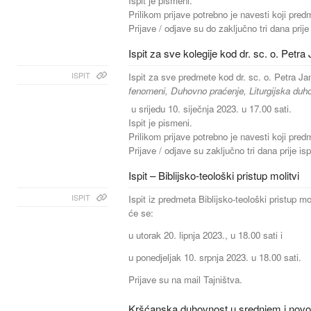
Ispit je pismeni.
Prilikom prijave potrebno je navesti koji pred
Prijave / odjave su do zaključno tri dana prije
Ispit za sve kolegije kod dr. sc. o. Petra 
ISPIT
Ispit za sve predmete kod dr. sc. o. Petra Ja
fenomeni, Duhovno praćenje, Liturgijska duh
u srijedu 10. siječnja 2023. u 17.00 sati.
Ispit je pismeni.
Prilikom prijave potrebno je navesti koji pred
Prijave / odjave su zaključno tri dana prije is
Ispit – Biblijsko-teološki pristup molitvi
ISPIT
Ispit iz predmeta Biblijsko-teološki pristup m
će se:
u utorak 20. lipnja 2023., u 18.00 sati i
u ponedjeljak 10. srpnja 2023. u 18.00 sati.
Prijave su na mail Tajništva.
Kršćanska duhovnost u srednjem i novom