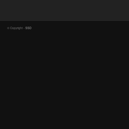
© Copyright -
SSD