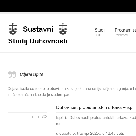
Studij
Program st
SSD
Predmeti
Odjava ispita
Odjavu ispita potrebno je obaviti najkasnije 2 dana ranije, prije polaganja, u taj
inače se računa kao da je student pao.
Duhovnost protestantskih crkava – ispit
ISPIT
Ispit iz Duhovnosti protestantskih crkava kod
se:
u subotu 5. travnja 2025., u 12:45 sati.