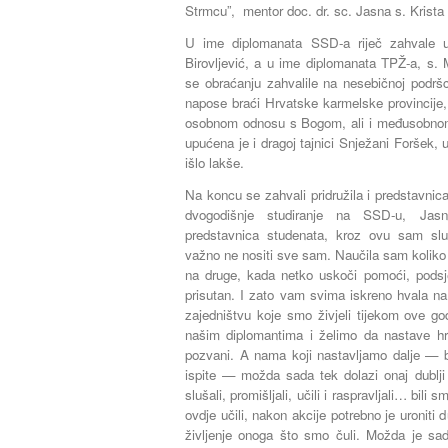
Strmcu”,
mentor
doc. dr. sc. Jasna s. Krista
U ime diplomanata SSD-a riječ zahvale up
Birovljević, a u ime diplomanata TPŽ-a, s. 
se obraćanju zahvalile na nesebičnoj podršc
napose braći Hrvatske karmelske provincije, n
osobnom odnosu s Bogom, ali i međusobnom
upućena je i dragoj tajnici Snježani Foršek, u
išlo lakše.
Na koncu se zahvali pridružila i predstavnic
dvogodišnje studiranje na SSD-u, Jasn
predstavnica studenata, kroz ovu sam slu
važno ne nositi sve sam. Naučila sam koliko 
na druge, kada netko uskoči pomoći, podsjet
prisutan. I zato vam svima iskreno hvala na
zajedništvu koje smo živjeli tijekom ove g
našim diplomantima i želimo da nastave hr
pozvani. A nama koji nastavljamo dalje — bi
ispite — možda sada tek dolazi onaj dublji
slušali, promišljali, učili i raspravljali… bili 
ovdje učili, nakon akcije potrebno je uroniti d
življenje onoga što smo čuli. Možda je s