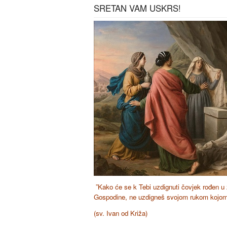
SRETAN VAM USKRS!
”Kako će se k Tebi uzdignuti čovjek rođen u z
Gospodine, ne uzdigneš svojom rukom kojom 
(sv. Ivan od Križa)