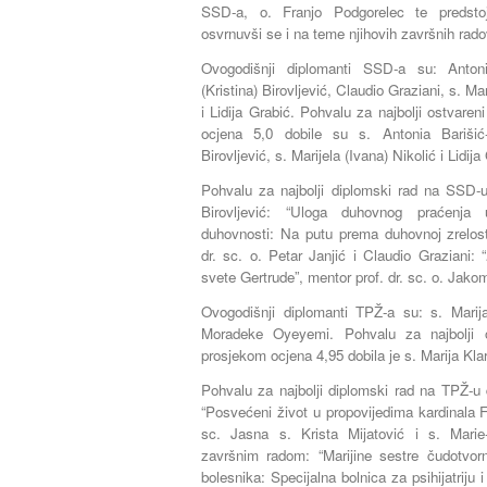
SSD-a, o. Franjo Podgorelec te predsto
osvrnuvši se i na teme njihovih završnih rado
Ovogodišnji diplomanti SSD-a su: Anto
(Kristina) Birovljević, Claudio Graziani, s. Ma
i Lidija Grabić. Pohvalu za najbolji ostvar
ocjena 5,0 dobile su s. Antonia Barišić
Birovljević, s. Marijela (Ivana) Nikolić i Lidija
Pohvalu za najbolji diplomski rad na SSD-u
Birovljević: “Uloga duhovnog praćenja 
duhovnosti: Na putu prema duhovnoj zrelos
dr. sc. o. Petar Janjić i Claudio Graziani: “
svete Gertrude”, mentor prof. dr. sc. o. Jak
Ovogodišnji diplomanti TPŽ-a su: s. Marija
Moradeke Oyeyemi. Pohvalu za najbolji 
prosjekom ocjena 4,95 dobila je s. Marija Klar
Pohvalu za najbolji diplomski rad na TPŽ-u d
“Posvećeni život u propovijedima kardinala F
sc. Jasna s. Krista Mijatović i s. Mar
završnim radom: “Marijine sestre čudotvorn
bolesnika: Specijalna bolnica za psihijatriju i