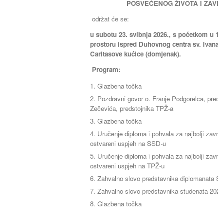
POSVEĆENOG ŽIVOTA I ZA
održat će se:
u
subotu 23. svibnja 2026., s početkom u 
prostoru ispred Duhovnog centra sv. Ivana
Caritasove kućice (domjenak).
Program:
Glazbena točka
Pozdravni govor o. Franje Podgorelca, pre
Zečevića, predstojnika TPŽ-a
Glazbena točka
Uručenje diploma i pohvala za najbolji završ
ostvareni uspjeh na SSD-u
Uručenje diploma i pohvala za najbolji završ
ostvareni uspjeh na TPŽ-u
Zahvalno slovo predstavnika diplomanata
Zahvalno slovo predstavnika studenata 202
Glazbena točka