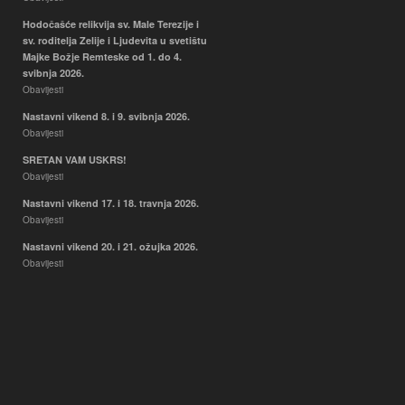
Hodočašće relikvija sv. Male Terezije i
sv. roditelja Zelije i Ljudevita u svetištu
Majke Božje Remteske od 1. do 4.
svibnja 2026.
Obavijesti
Nastavni vikend 8. i 9. svibnja 2026.
Obavijesti
SRETAN VAM USKRS!
Obavijesti
Nastavni vikend 17. i 18. travnja 2026.
Obavijesti
Nastavni vikend 20. i 21. ožujka 2026.
Obavijesti