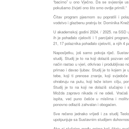
“bacimo” u ono Vječno. Da se svjesnije u
pokušamo živjeti ono što smo ovdje primili.“
Čitav program pjesmom su popratili i pola
vodstvo i glazbenu pratnju br. Dominika Kne
U akademskoj godini 2024. / 2025. na SSD u
ih je pohađalo cjeloviti i 1 parcijalni progr
21, 17 polaznika pohađalo cjeloviti, a njih 4 p
Naposljetku, još samo pokoja riječ. Sustavn
studij. Studij je to na koji dolaziš pozvan
način rastao u vjeri, otkrivao i produbljivao n
primao i davao ljubav. Studij je to kojem je 
tebe, koji ti prenose znanje, koji svjedoče
ohrabruju na putu, koji teže istom cilju, po
Studij je to na koji ne dolaziš slučajno i
Možda zapravo nikada ni ne odeš. Vraćaš
ispita, već puno češće u mislima i molit
ponovno odlaziš zahvalan i obogaćen.
Sve rečeno jednako vrijedi i za studij Teol
upotpunjuje sa Sustavnim studijem duhovnost
Ako si slučajno među onima koji čitaju ovaj 