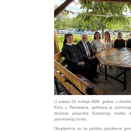
U subotu 23. svibnja 2026. godine, u dvoriš
Križa u Remetama, upriličena je promocij
druženje polaznika Sustavnog studija du
posvećenog života.
Okupljenima su na početku pozdravne govore