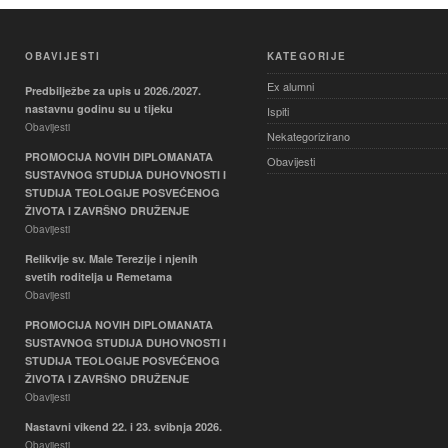
OBAVIJESTI
KATEGORIJE
Ex alumni
Predbilježbe za upis u 2026./2027.
nastavnu godinu su u tijeku
Ispiti
Obavijesti
Nekategorizirano
PROMOCIJA NOVIH DIPLOMANATA
Obavijesti
SUSTAVNOG STUDIJA DUHOVNOSTI I
STUDIJA TEOLOGIJE POSVEĆENOG
ŽIVOTA I ZAVRŠNO DRUŽENJE
Obavijesti
Relikvije sv. Male Terezije i njenih
svetih roditelja u Remetama
Obavijesti
PROMOCIJA NOVIH DIPLOMANATA
SUSTAVNOG STUDIJA DUHOVNOSTI I
STUDIJA TEOLOGIJE POSVEĆENOG
ŽIVOTA I ZAVRŠNO DRUŽENJE
Obavijesti
Nastavni vikend 22. i 23. svibnja 2026.
Obavijesti