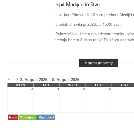
Ispit Mediji i društvo
Ispit kod Zdravka Kedže za predmet Mediji i 
u petak 8. svibnja 2026., u 15:00 sati.
Polaznici koji žele u navedenom terminu prist
trebaju barem 3 dana ranije Tajništvu dostavit
Raspored predavanja
⇐
⇒
2. August 2026. - 8. August 2026.
MON
TUE
WED
THU
FRI
3
4
5
6
Ispiti
Obavijesti
Raspored