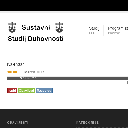
Studij
Program st
SSD
Predmeti
Kalendar
⇐
⇒
1. March 2023.
SATNICA
Ispiti
Obavijesti
Raspored
OBAVIJESTI
KATEGORIJE