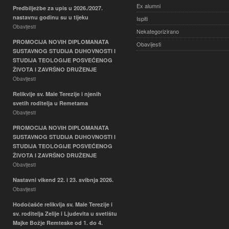
Ex alumni
Predbilježbe za upis u 2026./2027.
nastavnu godinu su u tijeku
Ispiti
Obavijesti
Nekategorizirano
PROMOCIJA NOVIH DIPLOMANATA
Obavijesti
SUSTAVNOG STUDIJA DUHOVNOSTI I
STUDIJA TEOLOGIJE POSVEĆENOG
ŽIVOTA I ZAVRŠNO DRUŽENJE
Obavijesti
Relikvije sv. Male Terezije i njenih
svetih roditelja u Remetama
Obavijesti
PROMOCIJA NOVIH DIPLOMANATA
SUSTAVNOG STUDIJA DUHOVNOSTI I
STUDIJA TEOLOGIJE POSVEĆENOG
ŽIVOTA I ZAVRŠNO DRUŽENJE
Obavijesti
Nastavni vikend 22. i 23. svibnja 2026.
Obavijesti
Hodočašće relikvija sv. Male Terezije i
sv. roditelja Zelije i Ljudevita u svetištu
Majke Božje Remteske od 1. do 4.