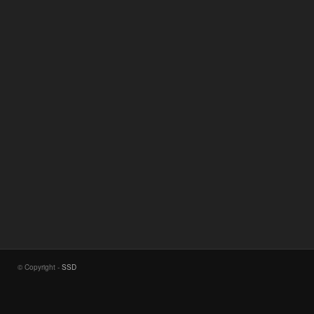
© Copyright -
SSD