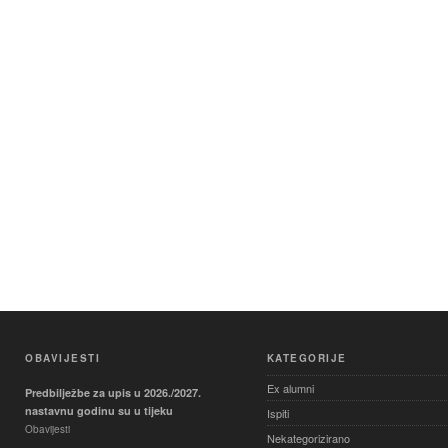
OBAVIJESTI
KATEGORIJE
Ex alumni
Predbilježbe za upis u 2026./2027.
nastavnu godinu su u tijeku
Ispiti
Obavijesti
Nekategorizirano