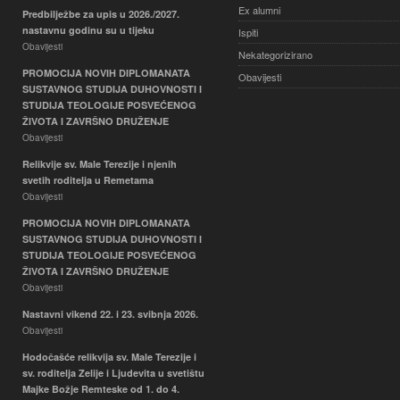
Ex alumni
Predbilježbe za upis u 2026./2027.
nastavnu godinu su u tijeku
Ispiti
Obavijesti
Nekategorizirano
PROMOCIJA NOVIH DIPLOMANATA
Obavijesti
SUSTAVNOG STUDIJA DUHOVNOSTI I
STUDIJA TEOLOGIJE POSVEĆENOG
ŽIVOTA I ZAVRŠNO DRUŽENJE
Obavijesti
Relikvije sv. Male Terezije i njenih
svetih roditelja u Remetama
Obavijesti
PROMOCIJA NOVIH DIPLOMANATA
SUSTAVNOG STUDIJA DUHOVNOSTI I
STUDIJA TEOLOGIJE POSVEĆENOG
ŽIVOTA I ZAVRŠNO DRUŽENJE
Obavijesti
Nastavni vikend 22. i 23. svibnja 2026.
Obavijesti
Hodočašće relikvija sv. Male Terezije i
sv. roditelja Zelije i Ljudevita u svetištu
Majke Božje Remteske od 1. do 4.