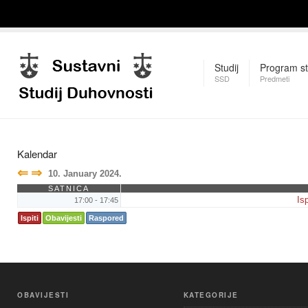
Studij
Program st
SSD
Predmeti
Kalendar
⇐
⇒
10. January 2024.
SATNICA
Is
17:00 - 17:45
Ispiti
Obavijesti
Raspored
OBAVIJESTI
KATEGORIJE