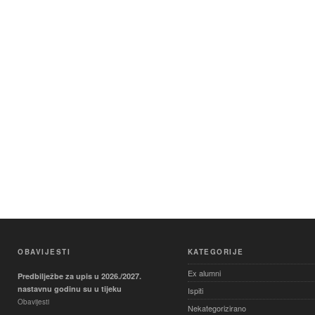
OBAVIJESTI
KATEGORIJE
Ex alumni
Predbilježbe za upis u 2026./2027.
nastavnu godinu su u tijeku
Ispiti
Obavijesti
Nekategorizirano