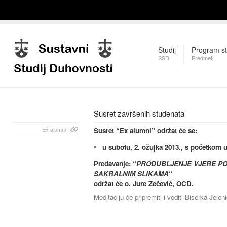
Studij
Program st
SSD
Predmeti
Susret završenih studenata
Ex alumni
Susret “Ex alumni”
održat će se:
u subotu, 2. ožujka 2013., s početkom u 
Predavanje: “
PRODUBLJENJE VJERE PO
SAKRALNIM SLIKAMA
“
održat će o. Jure Zečević, OCD.
Meditaciju će pripremiti i voditi Biserka Jeleni