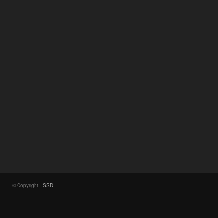
© Copyright -
SSD