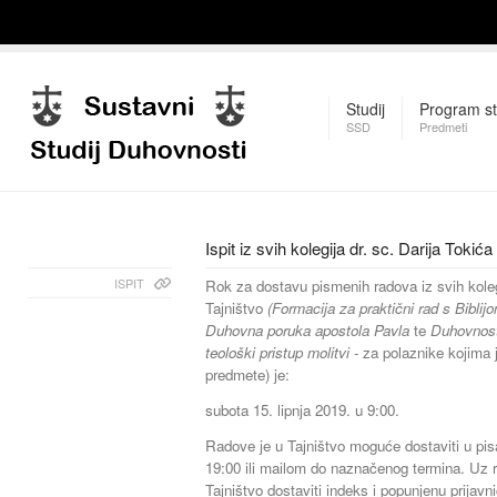
Studij
Program st
SSD
Predmeti
Ispit iz svih kolegija dr. sc. Darija Tokića
ISPIT
Rok za dostavu pismenih radova iz svih kolegi
Tajništvo
(Formacija za praktični rad s Bibli
Duhovna poruka apostola Pavla
te
Duhovnost 
teološki pristup molitvi
- za polaznike kojima j
predmete) je:
subota 15. lipnja 2019. u 9:00.
Radove je u Tajništvo moguće dostaviti u pis
19:00 ili mailom do naznačenog termina. Uz 
Tajništvo dostaviti indeks i popunjenu prijavn