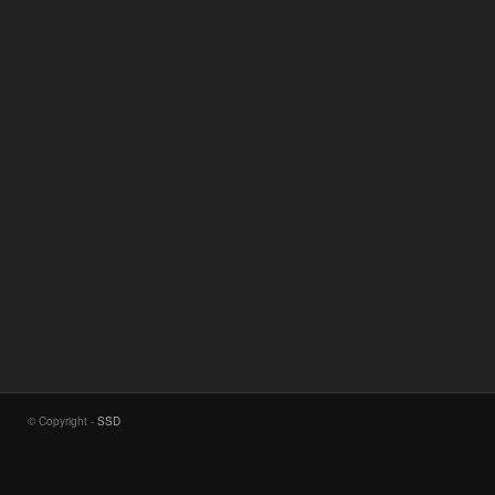
© Copyright -
SSD