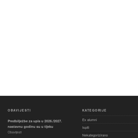
OBAVIJESTI
KATEGORIJE
Ex alumni
Predbilježbe za upis u 2026./2027.
nastavnu godinu su u tijeku
Ispiti
Obavijesti
Nekategorizirano