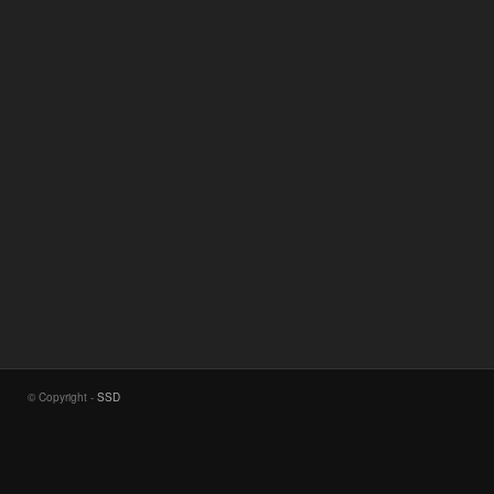
© Copyright -
SSD