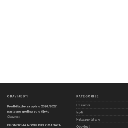
OBAVIJESTI
KATEGORIJE
Ex alumni
Predbilježbe za upis u 2026./2027.
nastavnu godinu su u tijeku
Ispiti
Obavijesti
Nekategorizirano
PROMOCIJA NOVIH DIPLOMANATA
Obavijesti