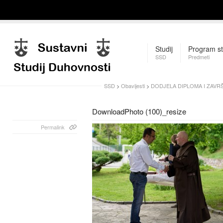
Studij
Program st
SSD
Predmeti
SSD
>
Obavijesti
>
DODJELA DIPLOMA I ZAVR
DownloadPhoto (100)_resize
Permalink