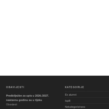
OBAVIJESTI
KATEGORIJE
Ex alumni
Predbilježbe za upis u 2026./2027.
nastavnu godinu su u tijeku
Ispiti
Obavijesti
Nekategorizirano