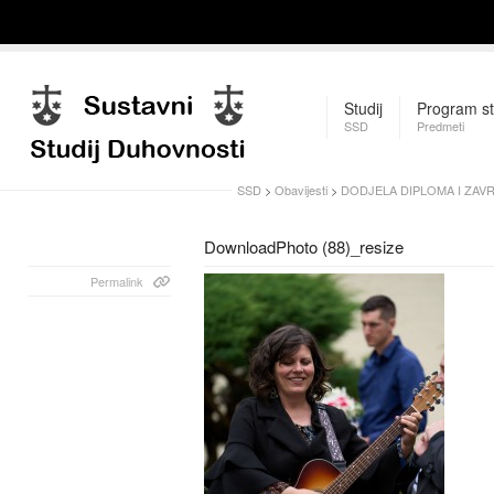
Studij
Program st
SSD
Predmeti
SSD
>
Obavijesti
>
DODJELA DIPLOMA I ZAV
DownloadPhoto (88)_resize
Permalink