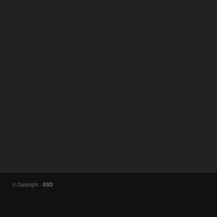
© Copyright -
SSD