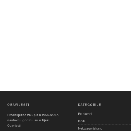
OBAVIJESTI
KATEGORIJE
Ex alumni
Predbilježbe za upis u 2026./2027.
nastavnu godinu su u tijeku
Ispiti
Obavijesti
Nekategorizirano