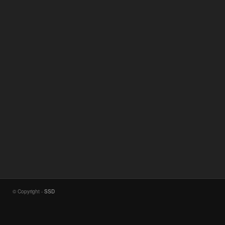
© Copyright -
SSD