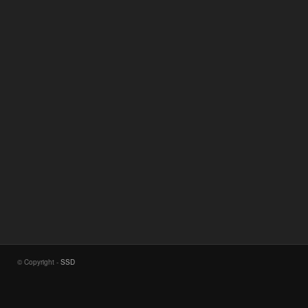
© Copyright -
SSD