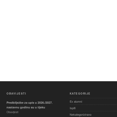
OBAVIJESTI
KATEGORIJE
Ex alumni
Predbilježbe za upis u 2026./2027.
nastavnu godinu su u tijeku
Ispiti
Obavijesti
Nekategorizirano