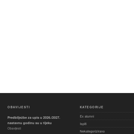
OBAVIJESTI
KATEGORIJE
Ex alumni
Predbilježbe za upis u 2026./2027.
nastavnu godinu su u tijeku
Ispiti
Obavijesti
Nekategorizirano