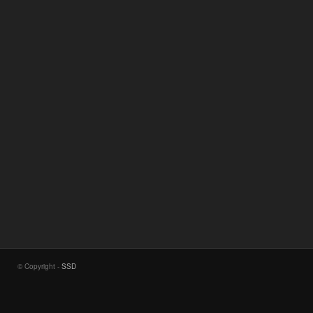
© Copyright -
SSD