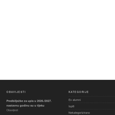
OBAVIJESTI
KATEGORIJE
Ex alumni
Predbilježbe za upis u 2026./2027.
nastavnu godinu su u tijeku
Ispiti
Obavijesti
Nekategorizirano