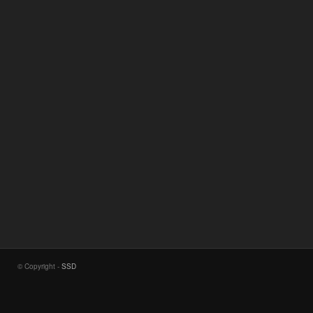
© Copyright -
SSD