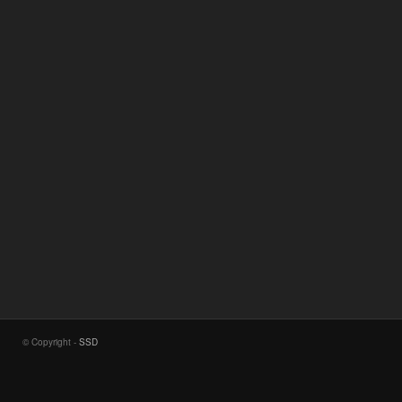
© Copyright -
SSD