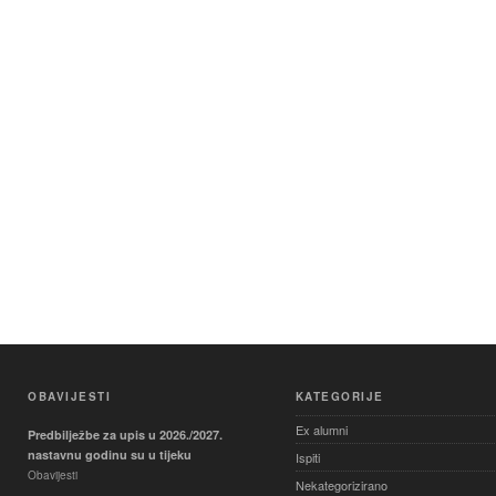
OBAVIJESTI
KATEGORIJE
Ex alumni
Predbilježbe za upis u 2026./2027.
nastavnu godinu su u tijeku
Ispiti
Obavijesti
Nekategorizirano