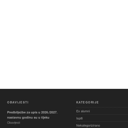
OBAVIJESTI
KATEGORIJE
Ex alumni
Predbilježbe za upis u 2026./2027.
nastavnu godinu su u tijeku
Ispiti
Obavijesti
Nekategorizirano