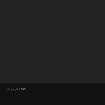
© Copyright -
SSD