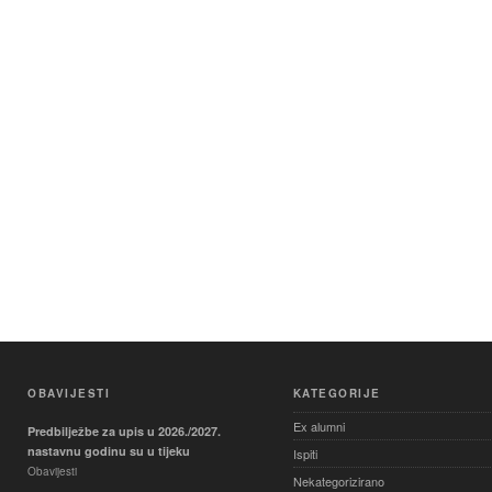
OBAVIJESTI
KATEGORIJE
Ex alumni
Predbilježbe za upis u 2026./2027.
nastavnu godinu su u tijeku
Ispiti
Obavijesti
Nekategorizirano