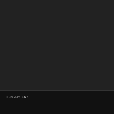
© Copyright -
SSD