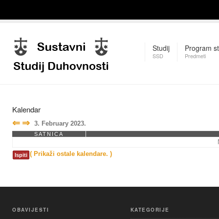
Studij
Program st
SSD
Predmeti
Kalendar
⇐
⇒
3. February 2023.
SATNICA
( Prikaži ostale kalendare. )
Ispiti
OBAVIJESTI
KATEGORIJE