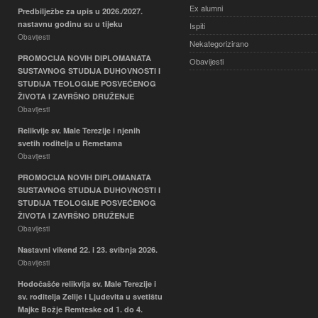
Ex alumni
Predbilježbe za upis u 2026./2027.
nastavnu godinu su u tijeku
Ispiti
Obavijesti
Nekategorizirano
PROMOCIJA NOVIH DIPLOMANATA
Obavijesti
SUSTAVNOG STUDIJA DUHOVNOSTI I
STUDIJA TEOLOGIJE POSVEĆENOG
ŽIVOTA I ZAVRŠNO DRUŽENJE
Obavijesti
Relikvije sv. Male Terezije i njenih
svetih roditelja u Remetama
Obavijesti
PROMOCIJA NOVIH DIPLOMANATA
SUSTAVNOG STUDIJA DUHOVNOSTI I
STUDIJA TEOLOGIJE POSVEĆENOG
ŽIVOTA I ZAVRŠNO DRUŽENJE
Obavijesti
Nastavni vikend 22. i 23. svibnja 2026.
Obavijesti
Hodočašće relikvija sv. Male Terezije i
sv. roditelja Zelije i Ljudevita u svetištu
Majke Božje Remteske od 1. do 4.