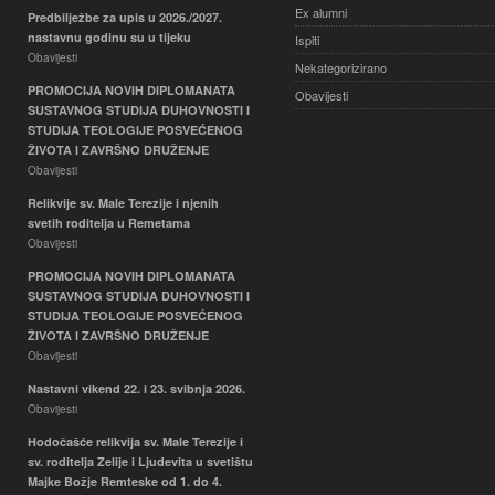
Ex alumni
Predbilježbe za upis u 2026./2027.
nastavnu godinu su u tijeku
Ispiti
Obavijesti
Nekategorizirano
PROMOCIJA NOVIH DIPLOMANATA
Obavijesti
SUSTAVNOG STUDIJA DUHOVNOSTI I
STUDIJA TEOLOGIJE POSVEĆENOG
ŽIVOTA I ZAVRŠNO DRUŽENJE
Obavijesti
Relikvije sv. Male Terezije i njenih
svetih roditelja u Remetama
Obavijesti
PROMOCIJA NOVIH DIPLOMANATA
SUSTAVNOG STUDIJA DUHOVNOSTI I
STUDIJA TEOLOGIJE POSVEĆENOG
ŽIVOTA I ZAVRŠNO DRUŽENJE
Obavijesti
Nastavni vikend 22. i 23. svibnja 2026.
Obavijesti
Hodočašće relikvija sv. Male Terezije i
sv. roditelja Zelije i Ljudevita u svetištu
Majke Božje Remteske od 1. do 4.