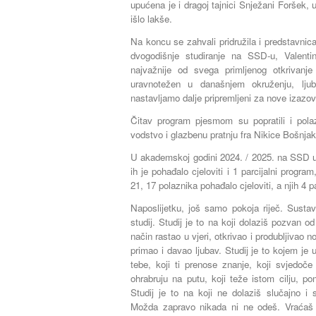
upućena je i dragoj tajnici Snježani Foršek, u
išlo lakše.
Na koncu se zahvali pridružila i predstavnic
dvogodišnje studiranje na SSD-u, Valenti
najvažnije od svega primljenog otkrivanje
uravnotežen u današnjem okruženju, lju
nastavljamo dalje pripremljeni za nove izazo
Čitav program pjesmom su popratili i pola
vodstvo i glazbenu pratnju fra Nikice Bošnjak
U akademskoj godini 2024. / 2025. na SSD u
ih je pohađalo cjeloviti i 1 parcijalni progr
21, 17 polaznika pohađalo cjeloviti, a njih 4 p
Naposlijetku, još samo pokoja riječ. Sustav
studij. Studij je to na koji dolaziš pozvan
način rastao u vjeri, otkrivao i produbljivao n
primao i davao ljubav. Studij je to kojem je 
tebe, koji ti prenose znanje, koji svjedoče
ohrabruju na putu, koji teže istom cilju, po
Studij je to na koji ne dolaziš slučajno i
Možda zapravo nikada ni ne odeš. Vraćaš