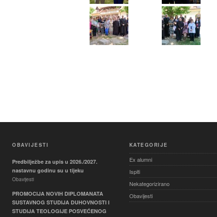
OBAVIJESTI
KATEGORIJE
Ex alumni
Predbilježbe za upis u 2026./2027.
nastavnu godinu su u tijeku
Ispiti
Obavijesti
Nekategorizirano
PROMOCIJA NOVIH DIPLOMANATA
Obavijesti
SUSTAVNOG STUDIJA DUHOVNOSTI I
STUDIJA TEOLOGIJE POSVEĆENOG