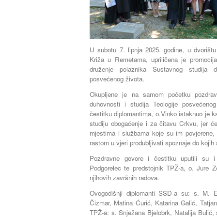
U subotu 7. lipnja 2025. godine, u dvorišt
Križa u Remetama, upriličena je promocij
druženje polaznika Sustavnog studija du
posvećenog života.
Okupljene je na samom početku pozdravio
duhovnosti i studija Teologije posvećen
čestitku diplomantima, o.Vinko istaknuo je k
studiju obogaćenje i za čitavu Crkvu, jer ć
mjestima i službama koje su im povjerene, b
rastom u vjeri produbljivati spoznaje do kojih 
Pozdravne govore i čestitku uputili su i
Podgorelec te predstojnik TPŽ-a, o. Jure Z
njihovih završnih radova.
Ovogodišnji diplomanti SSD-a su: s. M. E
Čizmar, Matina Ćurić, Katarina Galić, Tatja
TPŽ-a: s. Snježana Bjelobrk, Natalija Bulić, 