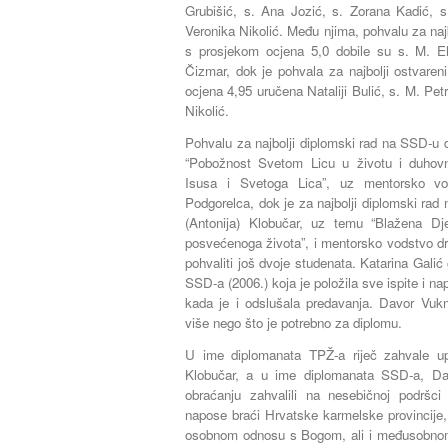
Grubišić, s. Ana Jozić, s. Zorana Kadić, s.
Veronika Nikolić. Među njima, pohvalu za naj
s prosjekom ocjena 5,0 dobile su s. M. El
Čizmar, dok je pohvala za najbolji ostvare
ocjena 4,95 uručena Nataliji Bulić, s. M. Petri
Nikolić.
Pohvalu za najbolji diplomski rad na SSD-u 
“Pobožnost Svetom Licu u životu i duhovn
Isusa i Svetoga Lica”, uz mentorsko vod
Podgorelca, dok je za najbolji diplomski rad
(Antonija) Klobučar, uz temu “Blažena Dj
posvećenoga života”, i mentorsko vodstvo dr
pohvaliti još dvoje studenata. Katarina Galić
SSD-a (2006.) koja je položila sve ispite i nap
kada je i odslušala predavanja. Davor Vukm
više nego što je potrebno za diplomu.
U ime diplomanata TPŽ-a riječ zahvale upu
Klobučar, a u ime diplomanata SSD-a, D
obraćanju zahvalili na nesebičnoj podršci 
napose braći Hrvatske karmelske provincije, n
osobnom odnosu s Bogom, ali i međusobnom