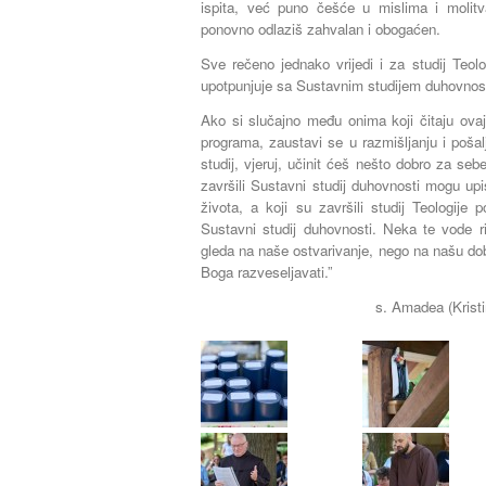
ispita, već puno češće u mislima i molit
ponovno odlaziš zahvalan i obogaćen.
Sve rečeno jednako vrijedi i za studij Teol
upotpunjuje sa Sustavnim studijem duhovnost
Ako si slučajno među onima koji čitaju ovaj 
programa, zaustavi se u razmišljanju i pošalji
studij, vjeruj, učinit ćeš nešto dobro za seb
završili Sustavni studij duhovnosti mogu upi
života, a koji su završili studij Teologije
Sustavni studij duhovnosti. Neka te vode ri
gleda na naše ostvarivanje, nego na našu dobru
Boga razveseljavati.”
s. Amadea (Kristi