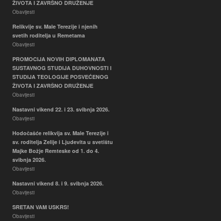
ŽIVOTA I ZAVRŠNO DRUŽENJE
Obavijesti
Relikvije sv. Male Terezije i njenih
svetih roditelja u Remetama
Obavijesti
PROMOCIJA NOVIH DIPLOMANATA
SUSTAVNOG STUDIJA DUHOVNOSTI I
STUDIJA TEOLOGIJE POSVEĆENOG
ŽIVOTA I ZAVRŠNO DRUŽENJE
Obavijesti
Nastavni vikend 22. i 23. svibnja 2026.
Obavijesti
Hodočašće relikvija sv. Male Terezije i
sv. roditelja Zelije i Ljudevita u svetištu
Majke Božje Remteske od 1. do 4.
svibnja 2026.
Obavijesti
Nastavni vikend 8. i 9. svibnja 2026.
Obavijesti
SRETAN VAM USKRS!
Obavijesti