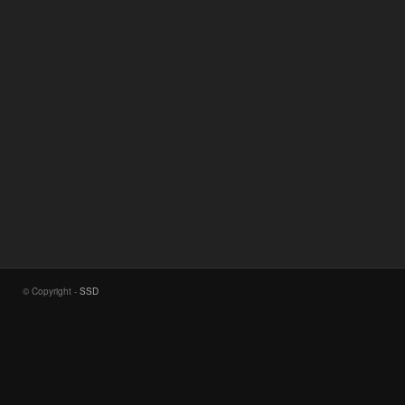
© Copyright -
SSD