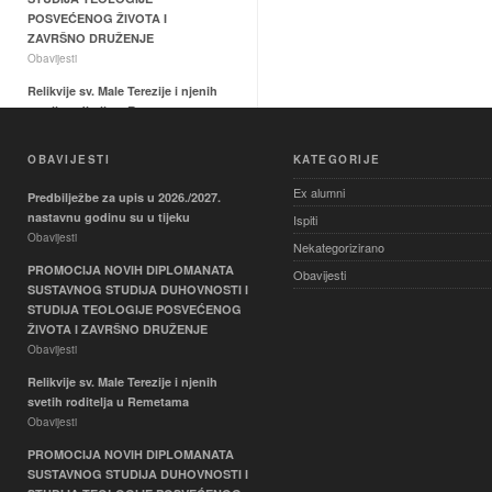
POSVEĆENOG ŽIVOTA I
ZAVRŠNO DRUŽENJE
Obavijesti
Relikvije sv. Male Terezije i njenih
svetih roditelja u Remetama
Obavijesti
OBAVIJESTI
KATEGORIJE
PROMOCIJA NOVIH
DIPLOMANATA SUSTAVNOG
Ex alumni
Predbilježbe za upis u 2026./2027.
STUDIJA DUHOVNOSTI I
nastavnu godinu su u tijeku
Ispiti
STUDIJA TEOLOGIJE
Obavijesti
POSVEĆENOG ŽIVOTA I
Nekategorizirano
ZAVRŠNO DRUŽENJE
PROMOCIJA NOVIH DIPLOMANATA
Obavijesti
Obavijesti
SUSTAVNOG STUDIJA DUHOVNOSTI I
STUDIJA TEOLOGIJE POSVEĆENOG
Nastavni vikend 22. i 23. svibnja
ŽIVOTA I ZAVRŠNO DRUŽENJE
2026.
Obavijesti
Obavijesti
Relikvije sv. Male Terezije i njenih
Aretološka dimenzija duhovnog
svetih roditelja u Remetama
života – ispit
Obavijesti
Ispiti
PROMOCIJA NOVIH DIPLOMANATA
Mediji i društvo – ispit
SUSTAVNOG STUDIJA DUHOVNOSTI I
Ispiti