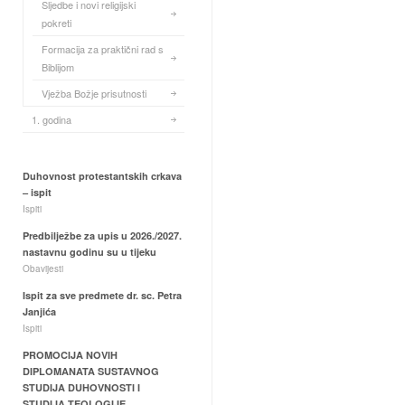
Sljedbe i novi religijski
pokreti
Formacija za praktični rad s
Biblijom
Vježba Božje prisutnosti
1. godina
Duhovnost protestantskih crkava
– ispit
Ispiti
Predbilježbe za upis u 2026./2027.
nastavnu godinu su u tijeku
Obavijesti
Ispit za sve predmete dr. sc. Petra
Janjića
Ispiti
PROMOCIJA NOVIH
DIPLOMANATA SUSTAVNOG
STUDIJA DUHOVNOSTI I
STUDIJA TEOLOGIJE