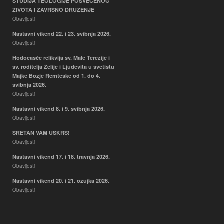
STUDIJA TEOLOGIJE POSVEĆENOG
Hodočašće relikvija sv. Male
ŽIVOTA I ZAVRŠNO DRUŽENJE
Terezije i sv. roditelja Zelije i
Obavijesti
Ljudevita u svetištu Majke Božje
Nastavni vikend 22. i 23. svibnja 2026.
Remteske od 1. do 4. svibnja
Obavijesti
2026.
Obavijesti
Hodočašće relikvija sv. Male Terezije i
sv. roditelja Zelije i Ljudevita u svetištu
Majke Božje Remteske od 1. do 4.
svibnja 2026.
Obavijesti
Nastavni vikend 8. i 9. svibnja 2026.
Obavijesti
SRETAN VAM USKRS!
Obavijesti
Nastavni vikend 17. i 18. travnja 2026.
Obavijesti
Nastavni vikend 20. i 21. ožujka 2026.
Obavijesti