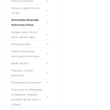
Duhovno praćenje
Duhovni modeli Crkve u
Hrvata
Aretološka dimenzija
duhovnog života
Socijalni nauk Crkve u
životu vjernika laika
Kršćanska etika
Kriteriji vrednovanja
karizmatskih fenomena
Mediji i društvo
Filozofija, znanost i
duhovnost
Komparativna duhovnost
Duhovnost sv. Hildegarde
(iz Bingena) i teološka
pozadina njenog nauka o
zdravlju