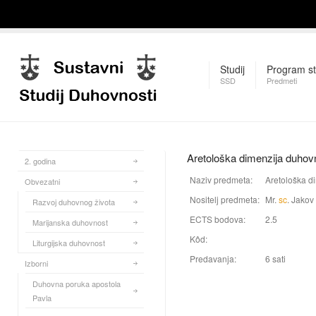
Studij
Program st
SSD
Predmeti
Aretološka dimenzija duhov
2. godina
Naziv predmeta:
Aretološka d
Obvezatni
Nositelj predmeta:
Mr.
sc
. Jakov 
Razvoj duhovnog života
ECTS bodova:
2.5
Marijanska duhovnost
Kôd:
Liturgijska duhovnost
Predavanja:
6 sati
Izborni
Duhovna poruka apostola
Pavla