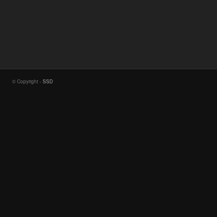
© Copyright -
SSD