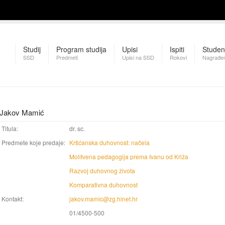
Studij
Program studija
Upisi
Ispiti
Studen
SSD
Predmeti
Upisi na SSD
Rokovi
Nagrađen
Jakov Mamić
Titula:
dr. sc.
Predmete koje predaje:
Kršćanska duhovnost: načela
Molitvena pedagogija prema Ivanu od Križa
Razvoj duhovnog života
Komparativna duhovnost
Kontakt:
jakov.mamic@zg.hinet.hr
01/4500-500