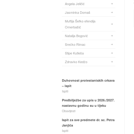
Angela Jeličić
Jasminka Domaš
Muftija Šefko efendija
Omerbašić
Natalija Bogović
Srećko Rimac
Stipe Kutleša
Zdravko Kedžo
Duhovnost protestantskih crkava
– ispit
Ispiti
Predbilježbe za upis u 2026./2027.
nastavnu godinu su u tijeku
Obavijesti
Ispit za sve predmete dr. sc. Petra
Janjića
Ispiti