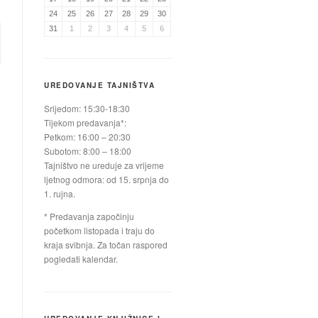
24
25
26
27
28
29
30
31
1
2
3
4
5
6
UREDOVANJE TAJNIŠTVA
Srijedom: 15:30-18:30
Tijekom predavanja*:
Petkom: 16:00 – 20:30
Subotom: 8:00 – 18:00
Tajništvo ne ureduje za vrijeme
ljetnog odmora: od 15. srpnja do
1. rujna.
* Predavanja započinju
početkom listopada i traju do
kraja svibnja. Za točan raspored
pogledati kalendar.