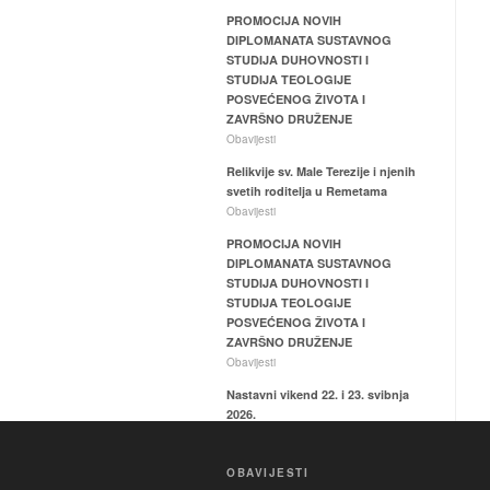
PROMOCIJA NOVIH
DIPLOMANATA SUSTAVNOG
STUDIJA DUHOVNOSTI I
STUDIJA TEOLOGIJE
POSVEĆENOG ŽIVOTA I
ZAVRŠNO DRUŽENJE
Obavijesti
Relikvije sv. Male Terezije i njenih
svetih roditelja u Remetama
Obavijesti
PROMOCIJA NOVIH
DIPLOMANATA SUSTAVNOG
STUDIJA DUHOVNOSTI I
STUDIJA TEOLOGIJE
POSVEĆENOG ŽIVOTA I
ZAVRŠNO DRUŽENJE
Obavijesti
Nastavni vikend 22. i 23. svibnja
2026.
Obavijesti
Aretološka dimenzija duhovnog
OBAVIJESTI
života – ispit