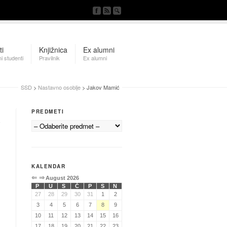
ti
Knjižnica
Ex alumni
i studenti
Pravilnik
Ex alumni
SSD
>
Nastavno osoblje
> Jakov Mamić
PREDMETI
KALENDAR
⇐
⇒
August 2026
P
U
S
Č
P
S
N
27
28
29
30
31
1
2
3
4
5
6
7
8
9
10
11
12
13
14
15
16
17
18
19
20
21
22
23