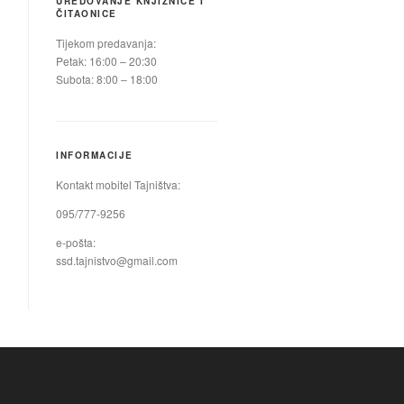
UREDOVANJE KNJIŽNICE I
ČITAONICE
Tijekom predavanja:
Petak: 16:00 – 20:30
Subota: 8:00 – 18:00
INFORMACIJE
Kontakt mobitel Tajništva:
095/777-9256
e-pošta:
ssd.tajnistvo@gmail.com