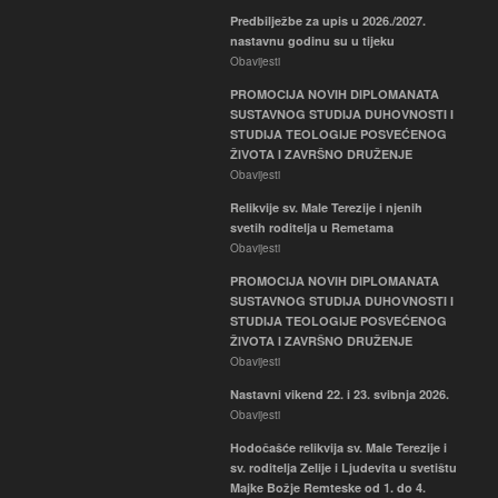
Ispiti
Predbilježbe za upis u 2026./2027.
nastavnu godinu su u tijeku
Mediji i društvo – ispit
Obavijesti
Ispiti
PROMOCIJA NOVIH DIPLOMANATA
Hodočašće relikvija sv. Male
SUSTAVNOG STUDIJA DUHOVNOSTI I
Terezije i sv. roditelja Zelije i
STUDIJA TEOLOGIJE POSVEĆENOG
Ljudevita u svetištu Majke Božje
ŽIVOTA I ZAVRŠNO DRUŽENJE
Remteske od 1. do 4. svibnja
Obavijesti
2026.
Obavijesti
Relikvije sv. Male Terezije i njenih
svetih roditelja u Remetama
Obavijesti
PROMOCIJA NOVIH DIPLOMANATA
SUSTAVNOG STUDIJA DUHOVNOSTI I
STUDIJA TEOLOGIJE POSVEĆENOG
ŽIVOTA I ZAVRŠNO DRUŽENJE
Obavijesti
Nastavni vikend 22. i 23. svibnja 2026.
Obavijesti
Hodočašće relikvija sv. Male Terezije i
sv. roditelja Zelije i Ljudevita u svetištu
Majke Božje Remteske od 1. do 4.