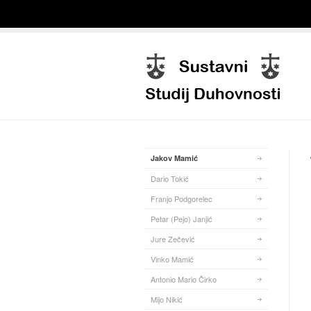
Jakov Mamić
Dario Tokić
Franjo Podgorelec
Petar (Pejo) Janjić
Jure Zečević
Vinko Mamić
Antonio Mario Čirko
Mijo Nikić