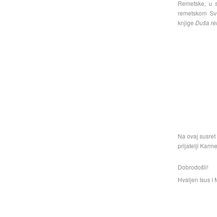
Remetske, u s
remetskom Sve
knjige
Duša re
Na ovaj susret 
prijatelji Karme
Dobrodošli!
Hvaljen Isus i 