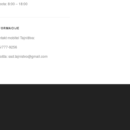
ota: 8:00 – 18:00
FORMACIJE
takt mobitel Tajništva:
5/777-9256
ošta:
ssd.tajnistvo@gmail.com