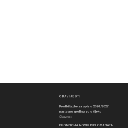
OBAVIJESTI
Predbilježbe za upis u 2026./2027.
nastavnu godinu su u tijeku
Obavijesti
PROMOCIJA NOVIH DIPLOMANATA