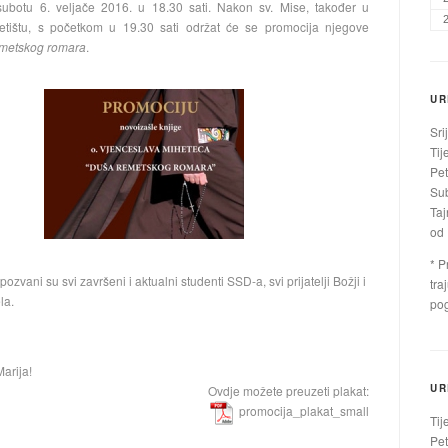
ubotu 6. veljače 2016. u 18.30 sati. Nakon sv. Mise, također u
tištu, s početkom u 19.30 sati održat će se promocija njegove
metskog romara
.
UR
Sri
Tij
Pet
Sub
Taj
od 
* P
pozvani su svi završeni i aktualni studenti SSD-a, svi prijatelji Božji i
tra
la.
pog
Marija!
UR
Ovdje možete preuzeti plakat:
promocija_plakat_small
Tij
Pet