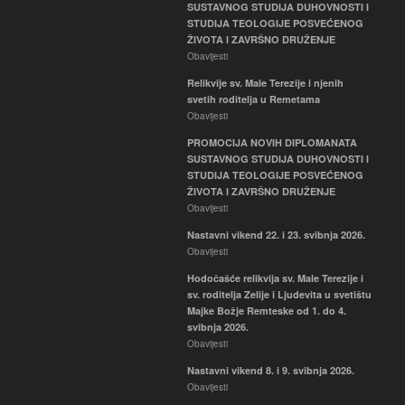
SUSTAVNOG STUDIJA DUHOVNOSTI I
STUDIJA TEOLOGIJE POSVEĆENOG
ŽIVOTA I ZAVRŠNO DRUŽENJE
Obavijesti
Relikvije sv. Male Terezije i njenih
svetih roditelja u Remetama
Obavijesti
PROMOCIJA NOVIH DIPLOMANATA
SUSTAVNOG STUDIJA DUHOVNOSTI I
STUDIJA TEOLOGIJE POSVEĆENOG
ŽIVOTA I ZAVRŠNO DRUŽENJE
Obavijesti
Nastavni vikend 22. i 23. svibnja 2026.
Obavijesti
Hodočašće relikvija sv. Male Terezije i
sv. roditelja Zelije i Ljudevita u svetištu
Majke Božje Remteske od 1. do 4.
svibnja 2026.
Obavijesti
Nastavni vikend 8. i 9. svibnja 2026.
Obavijesti