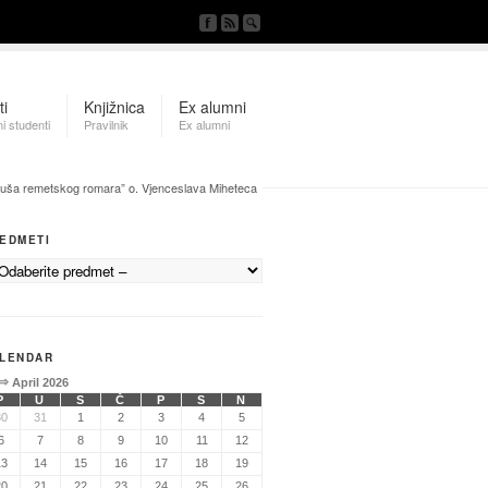
ti
Knjižnica
Ex alumni
i studenti
Pravilnik
Ex alumni
“Duša remetskog romara” o. Vjenceslava Miheteca
EDMETI
LENDAR
⇒
April 2026
P
U
S
Č
P
S
N
30
31
1
2
3
4
5
6
7
8
9
10
11
12
13
14
15
16
17
18
19
20
21
22
23
24
25
26