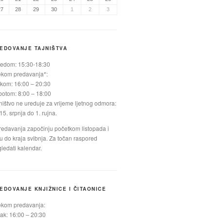
27
28
29
30
1
2
3
EDOVANJE TAJNIŠTVA
jedom: 15:30-18:30
ekom predavanja*:
kom: 16:00 – 20:30
otom: 8:00 – 18:00
ništvo ne ureduje za vrijeme ljetnog odmora:
15. srpnja do 1. rujna.
redavanja započinju početkom listopada i
ju do kraja svibnja. Za točan raspored
ledati kalendar.
EDOVANJE KNJIŽNICE I ČITAONICE
ekom predavanja:
ak: 16:00 – 20:30