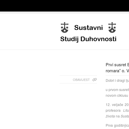
Prvi susret 
romara” o. 
OBAVIJEST
Dobri i dragi lj
u prvom susre
novom ciklusu 
12. veljače 2
profesora
Lit
života
na
Susta
Prva godišnjic