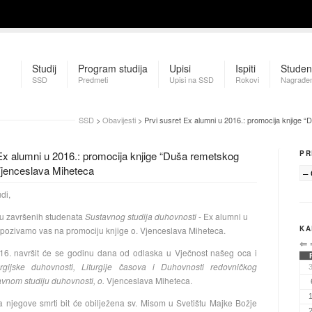
Studij
Program studija
Upisi
Ispiti
Studen
SSD
Predmeti
Upisi na SSD
Rokovi
Nagrađen
SSD
>
Obavijesti
> Prvi susret Ex alumni u 2016.: promocija knjige 
Ex alumni u 2016.: promocija knjige “Duša remetskog
PR
Vjenceslava Miheteca
udi,
tu završenih studenata
Sustavnog studija duhovnosti
- Ex alumni u
KA
pozivamo vas na promociju knjige o. Vjenceslava Miheteca.
⇐
016. navršit će se godinu dana od odlaska u Vječnost našeg oca i
urgijske duhovnosti, Liturgije časova i Duhovnosti redovničkog
vnom studiju duhovnosti, o.
Vjenceslava Miheteca.
a njegove smrti bit će obilježena sv. Misom u Svetištu Majke Božje