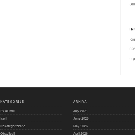
Sub
IN
Kon
09
e-p
KATEGORIJE
ARHIVA
Ex alumni
July 2026
Ispiti
June 2026
Nekategorizirano
May 2026
Obavijesti
April 2026