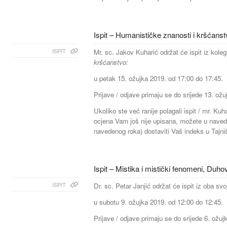
Ispit – Humanističke znanosti i kršćanst
ISPIT
Mr. sc. Jakov Kuharić održat će ispit iz koleg
kršćanstvo:
u petak 15. ožujka 2019. od 17:00 do 17:45.
Prijave / odjave primaju se do srijede 13. ožu
Ukoliko ste već ranije polagali ispit / mr. Kuh
ocjena Vam još nije upisana, možete u navedeno
navedenog roka) dostaviti Vaš indeks u Tajni
Ispit – Mistika i mistički fenomeni, Duh
ISPIT
Dr. sc. Petar Janjić održat će ispit iz oba svo
u subotu 9. ožujka 2019. od 12:00 do 12:45.
Prijave / odjave primaju se do srijede 6. ožuj