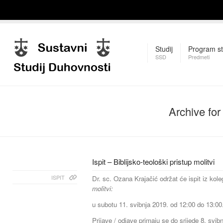
Studij
Program st
SSD
Predmeti
Archive fo
Ispit – Biblijsko-teološki pristup molitvi
ISPIT
Dr. sc. Ozana Krajačić održat će ispit iz kole
molitvi:
u subotu 11. svibnja 2019. od 12:00 do 13:00
Prijave / odjave primaju se do srijede 8. svib