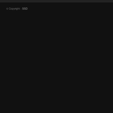
© Copyright -
SSD