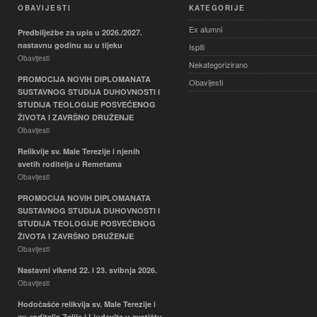
OBAVIJESTI
KATEGORIJE
Ex alumni
Predbilježbe za upis u 2026./2027.
nastavnu godinu su u tijeku
Ispiti
Obavijesti
Nekategorizirano
PROMOCIJA NOVIH DIPLOMANATA
Obavijesti
SUSTAVNOG STUDIJA DUHOVNOSTI I
STUDIJA TEOLOGIJE POSVEĆENOG
ŽIVOTA I ZAVRŠNO DRUŽENJE
Obavijesti
Relikvije sv. Male Terezije i njenih
svetih roditelja u Remetama
Obavijesti
PROMOCIJA NOVIH DIPLOMANATA
SUSTAVNOG STUDIJA DUHOVNOSTI I
STUDIJA TEOLOGIJE POSVEĆENOG
ŽIVOTA I ZAVRŠNO DRUŽENJE
Obavijesti
Nastavni vikend 22. i 23. svibnja 2026.
Obavijesti
Hodočašće relikvija sv. Male Terezije i
sv. roditelja Zelije i Ljudevita u svetištu