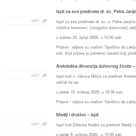
Ispit za sve predmete dr. sc. Petra Janji
ISPIT
Ispit za sve predmete dr. sc. o. Petra Janjić
mistični fenomeni, Liturgijska duhovnost) odr
u subotu 20. lipnja 2026. u 10:00 sati.
Prijave / odjave su mailom Tajništvu do zaklj
sati. Kod prijave je potrebno navesti koji pre
Aretološka dimenzija duhovnog života – i
ISPIT
Ispit kod o. Jakova Milića za predmet Aretol
održat će se:
u petak 15. svibnja 2025. u 15:30 sati.
Prijave / odjave su mailom Tajništvu do zaklj
Mediji i društvo – ispit
ISPIT
Ispit kod Zdravka Kedže za predmet Mediji i 
u petak 8. svibnja 2026., u 15:00 sati.