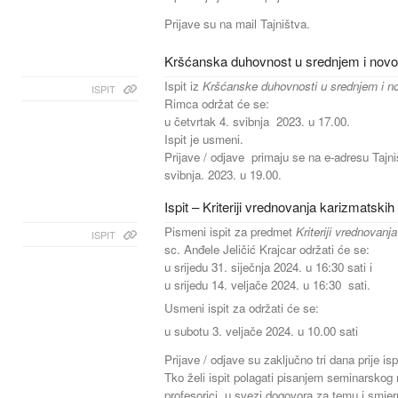
Prijave su na mail Tajništva.
Kršćanska duhovnost u srednjem i novom
Ispit iz
Kršćanske duhovnosti u srednjem i n
ISPIT
Rimca održat će se:
u četvrtak 4. svibnja 2023. u 17.00.
Ispit je usmeni.
Prijave / odjave primaju se na e-adresu Tajni
svibnja. 2023. u 19.00.
Ispit – Kriteriji vrednovanja karizmatsk
Pismeni ispit za predmet
Kriteriji vrednovan
ISPIT
sc. Anđele Jeličić Krajcar održati će se:
u srijedu 31. siječnja 2024. u 16:30 sati i
u srijedu 14. veljače 2024. u 16:30 sati.
Usmeni ispit za održati će se:
u subotu 3. veljače 2024. u 10.00 sati
Prijave / odjave su zaključno tri dana prije is
Tko želi ispit polagati pisanjem seminarskog 
profesorici, u svezi dogovora za temu i smjer