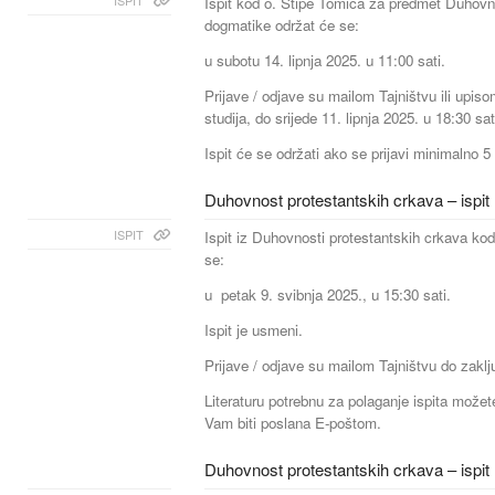
ISPIT
Ispit kod o. Stipe Tomića za predmet Duhovn
dogmatike održat će se:
u subotu 14. lipnja 2025. u 11:00 sati.
Prijave / odjave su mailom Tajništvu ili upiso
studija, do srijede 11. lipnja 2025. u 18:30 sat
Ispit će se održati ako se prijavi minimalno 5 
Duhovnost protestantskih crkava – ispit
ISPIT
Ispit iz Duhovnosti protestantskih crkava kod
se:
u petak 9. svibnja 2025., u 15:30 sati.
Ispit je usmeni.
Prijave / odjave su mailom Tajništvu do zaklju
Literaturu potrebnu za polaganje ispita možete
Vam biti poslana E-poštom.
Duhovnost protestantskih crkava – ispit