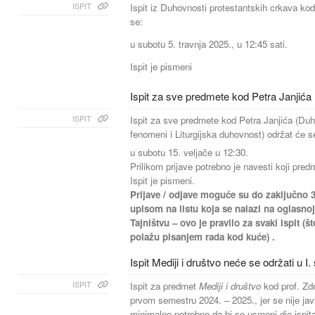
ISPIT
Ispit iz Duhovnosti protestantskih crkava kod
se:
u subotu 5. travnja 2025., u 12:45 sati.
Ispit je pismeni
Ispit za sve predmete kod Petra Janjića
ISPIT
Ispit za sve predmete kod Petra Janjića (Duho
fenomeni i Liturgijska duhovnost) održat će s
u subotu 15. veljače u 12:30.
Prilikom prijave potrebno je navesti koji pred
Ispit je pismeni.
Prijave / odjave moguće su do zaključno 3 
upisom na listu koja se nalazi na oglasnoj 
Tajništvu – ovo je pravilo za svaki ispit (št
polažu pisanjem rada kod kuće) .
Ispit Mediji i društvo neće se održati u 
ISPIT
Ispit za predmet
Mediji i društvo
kod prof. Zd
prvom semestru 2024. – 2025., jer se nije javil
minimalno potrebno da bi se usmeni dio ispit