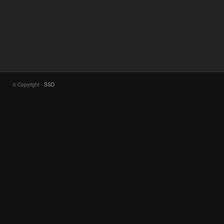
© Copyright -
SSD