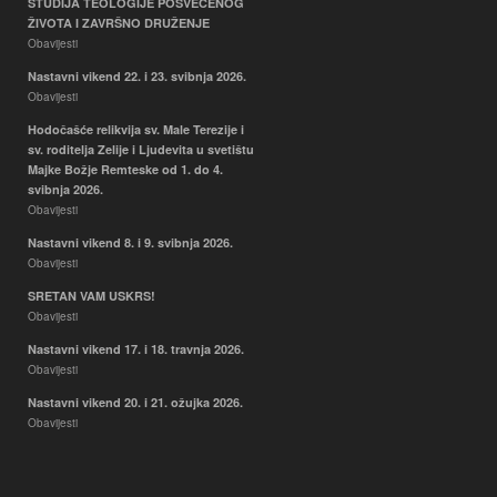
STUDIJA TEOLOGIJE POSVEĆENOG
ŽIVOTA I ZAVRŠNO DRUŽENJE
Obavijesti
Nastavni vikend 22. i 23. svibnja 2026.
Obavijesti
Hodočašće relikvija sv. Male Terezije i
sv. roditelja Zelije i Ljudevita u svetištu
Majke Božje Remteske od 1. do 4.
svibnja 2026.
Obavijesti
Nastavni vikend 8. i 9. svibnja 2026.
Obavijesti
SRETAN VAM USKRS!
Obavijesti
Nastavni vikend 17. i 18. travnja 2026.
Obavijesti
Nastavni vikend 20. i 21. ožujka 2026.
Obavijesti