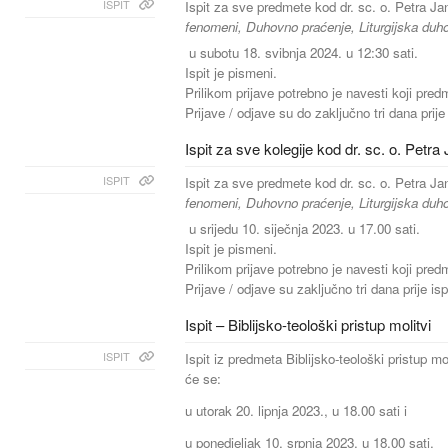
ISPIT
Ispit za sve predmete kod dr. sc. o. Petra J
fenomeni, Duhovno praćenje, Liturgijska duh
u subotu 18. svibnja 2024. u 12:30 sati.
Ispit je pismeni.
Prilikom prijave potrebno je navesti koji pred
Prijave / odjave su do zaključno tri dana prije
Ispit za sve kolegije kod dr. sc. o. Petra 
ISPIT
Ispit za sve predmete kod dr. sc. o. Petra Ja
fenomeni, Duhovno praćenje, Liturgijska duh
u srijedu 10. siječnja 2023. u 17.00 sati.
Ispit je pismeni.
Prilikom prijave potrebno je navesti koji pred
Prijave / odjave su zaključno tri dana prije is
Ispit – Biblijsko-teološki pristup molitvi
ISPIT
Ispit iz predmeta Biblijsko-teološki pristup m
će se:
u utorak 20. lipnja 2023., u 18.00 sati i
u ponedjeljak 10. srpnja 2023. u 18.00 sati.