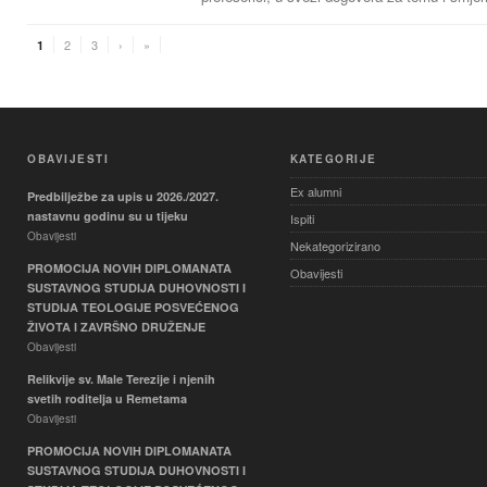
2
3
›
»
1
OBAVIJESTI
KATEGORIJE
Ex alumni
Predbilježbe za upis u 2026./2027.
nastavnu godinu su u tijeku
Ispiti
Obavijesti
Nekategorizirano
PROMOCIJA NOVIH DIPLOMANATA
Obavijesti
SUSTAVNOG STUDIJA DUHOVNOSTI I
STUDIJA TEOLOGIJE POSVEĆENOG
ŽIVOTA I ZAVRŠNO DRUŽENJE
Obavijesti
Relikvije sv. Male Terezije i njenih
svetih roditelja u Remetama
Obavijesti
PROMOCIJA NOVIH DIPLOMANATA
SUSTAVNOG STUDIJA DUHOVNOSTI I