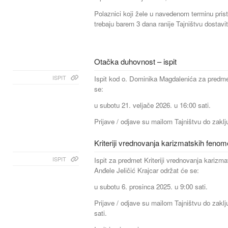
Polaznici koji žele u navedenom terminu prist
trebaju barem 3 dana ranije Tajništvu dostavit
Otačka duhovnost – ispit
ISPIT
Ispit kod o. Dominika Magdalenića za predm
se:
u subotu 21. veljače 2026. u 16:00 sati.
Prijave / odjave su mailom Tajništvu do zaklju
Kriteriji vrednovanja karizmatskih fenome
ISPIT
Ispit za predmet Kriteriji vrednovanja karizm
Anđele Jeličić Krajcar održat će se:
u subotu 6. prosinca 2025. u 9:00 sati.
Prijave / odjave su mailom Tajništvu do zaklj
sati.