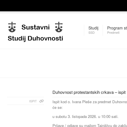
Studij
Program st
SSD
Predmeti
Duhovnost protestantskih crkava – ispit
ISPIT
Ispit kod o. Ivana Pleše za predmet Duhovno
će se:
u subotu 3. listopada 2026. u 10:00 sati.
Prijave / odjave su mailom Tajništvu do zaklju