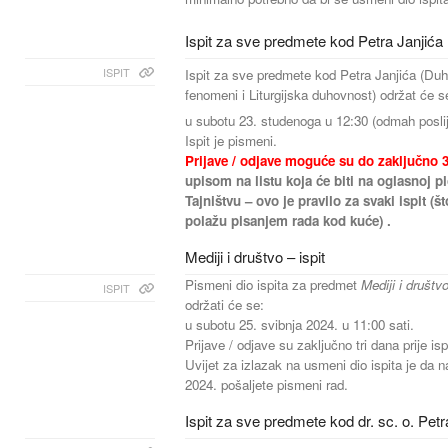
Ispit za sve predmete kod Petra Janjića
ISPIT
Ispit za sve predmete kod Petra Janjića (Duho
fenomeni i Liturgijska duhovnost) održat će s
u subotu 23. studenoga u 12:30 (odmah poslij
Ispit je pismeni.
Prijave / odjave moguće su do zaključno 3
upisom na listu koja će biti na oglasnoj pl
Tajništvu – ovo je pravilo za svaki ispit (št
polažu pisanjem rada kod kuće) .
Mediji i društvo – ispit
Pismeni dio ispita za predmet
Mediji i društv
ISPIT
održati će se:
u subotu 25. svibnja 2024. u 11:00 sati.
Prijave / odjave su zaključno tri dana prije is
Uvijet za izlazak na usmeni dio ispita je da n
2024. pošaljete pismeni rad.
Ispit za sve predmete kod dr. sc. o. Petr