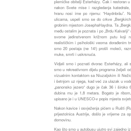
plemićke obitelji Esterházy. Čak i restoran u
nakon Svete mise i razgledanja katedrale, 
hranu nosi ime po njemu: “Haydnbräu”. Na
ulicama, uspeli smo se do crkve „Bergkirch
grobnim mjestom JosephaHaydna. Ta „Bergkir
među ostalim je poznata i po „Brdu Kalvariji“ 
svome jedinstvenom križnom putu koji 
realističkim i psihološki veoma dorađenim tr
smo 20 postaja (ne 14!) prošli moleći, razm
muke, smrti i uskrsnuća.
Vidjeli smo i poznati dvorac Esterházy, ali
smo u rekreativnom dijelu programa željeli od
vizualnim kontaktom sa Niuzaljskim ili Neži
i šetnjom uz njega, kad već za ulazak u vodu
„panonsko jezero“ dugo je čak 36 i široko 
dubina mu je 1,8 metara. Bogato je ribom
upisano je i u UNESCO-v popis mjesta svjets
Nakon kavice i osvježenja pićem u Rušti (Ru
prijestolnica Austrije, došlo je vrijeme za o
domovinu.
Kao što smo u autobusu ujutro svi zajedno izmol