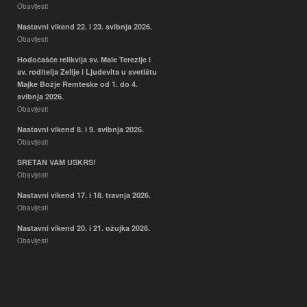
Obavijesti
Nastavni vikend 22. i 23. svibnja 2026.
Obavijesti
Hodočašće relikvija sv. Male Terezije i
sv. roditelja Zelije i Ljudevita u svetištu
Majke Božje Remteske od 1. do 4.
svibnja 2026.
Obavijesti
Nastavni vikend 8. i 9. svibnja 2026.
Obavijesti
SRETAN VAM USKRS!
Obavijesti
Nastavni vikend 17. i 18. travnja 2026.
Obavijesti
Nastavni vikend 20. i 21. ožujka 2026.
Obavijesti