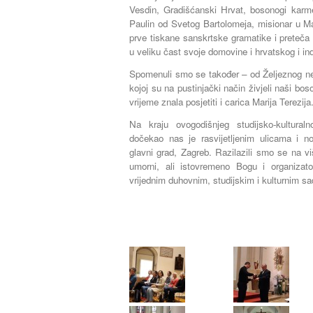
Vesdin, Gradišćanski Hrvat, bosonogi karm
Paulin od Svetog Bartolomeja, misionar u M
prve tiskane sanskrtske gramatike i preteča i
u veliku čast svoje domovine i hrvatskog i in
Spomenuli smo se također – od Željeznog ne
kojoj su na pustinjački način živjeli naši bos
vrijeme znala posjetiti i carica Marija Terezija
Na kraju ovogodišnjeg studijsko-kultura
dočekao nas je rasvijetljenim ulicama i
glavni grad, Zagreb. Razilazili smo se na v
umorni, ali istovremeno Bogu i organizat
vrijednim duhovnim, studijskim i kulturnim sa