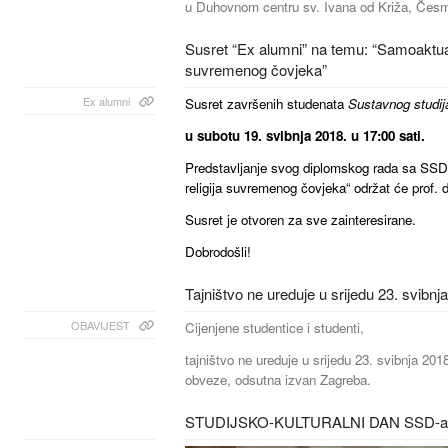
u Duhovnom centru sv. Ivana od Križa, Česm
Susret “Ex alumni” na temu: “Samoaktuali
suvremenog čovjeka”
Ex alumni
Susret završenih studenata
Sustavnog studij
u subotu 19. svibnja 2018. u 17:00 sati.
Predstavljanje svog diplomskog rada sa SSD
religija suvremenog čovjeka“ održat će prof. d
Susret je otvoren za sve zainteresirane.
Dobrodošli!
Tajništvo ne ureduje u srijedu 23. svibnj
OBAVIJEST
Cijenjene studentice i studenti,
tajništvo ne ureduje u srijedu 23. svibnja 2018
obveze, odsutna izvan Zagreba.
STUDIJSKO-KULTURALNI DAN SSD-a