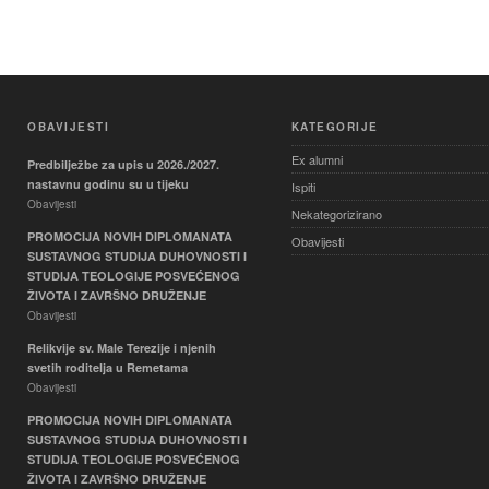
OBAVIJESTI
KATEGORIJE
Ex alumni
Predbilježbe za upis u 2026./2027.
nastavnu godinu su u tijeku
Ispiti
Obavijesti
Nekategorizirano
PROMOCIJA NOVIH DIPLOMANATA
Obavijesti
SUSTAVNOG STUDIJA DUHOVNOSTI I
STUDIJA TEOLOGIJE POSVEĆENOG
ŽIVOTA I ZAVRŠNO DRUŽENJE
Obavijesti
Relikvije sv. Male Terezije i njenih
svetih roditelja u Remetama
Obavijesti
PROMOCIJA NOVIH DIPLOMANATA
SUSTAVNOG STUDIJA DUHOVNOSTI I
STUDIJA TEOLOGIJE POSVEĆENOG
ŽIVOTA I ZAVRŠNO DRUŽENJE