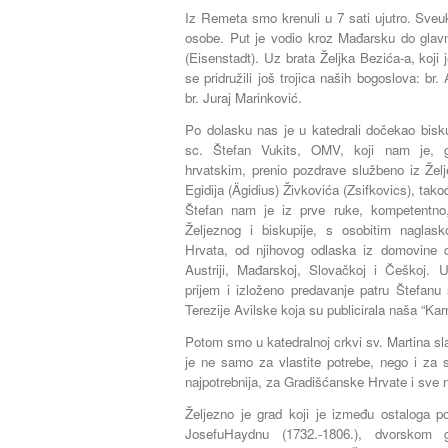
Iz Remeta smo krenuli u 7 sati ujutro. Sveu
osobe. Put je vodio kroz Mađarsku do glav
(Eisenstadt). Uz brata Željka Bezića-a, koji
se pridružili još trojica naših bogoslova: br.
br. Juraj Marinković.
Po dolasku nas je u katedrali dočekao bisku
sc. Štefan Vukits, OMV, koji nam je, g
hrvatskim, prenio pozdrave službeno iz Žel
Egidija (Ägidius) Živkovića (Zsifkovics), tak
Štefan nam je iz prve ruke, kompetentno,
Željeznog i biskupije, s osobitim naglas
Hrvata, od njihovog odlaska iz domovine 
Austriji, Mađarskoj, Slovačkoj i Češkoj.
prijem i izloženo predavanje patru Štefanu
Terezije Avilske koja su publicirala naša “Ka
Potom smo u katedralnoj crkvi sv. Martina slav
je ne samo za vlastite potrebe, nego i za
najpotrebnija, za Gradišćanske Hrvate i sve n
Željezno je grad koji je između ostaloga p
JosefuHaydnu (1732.-1806.), dvorskom 