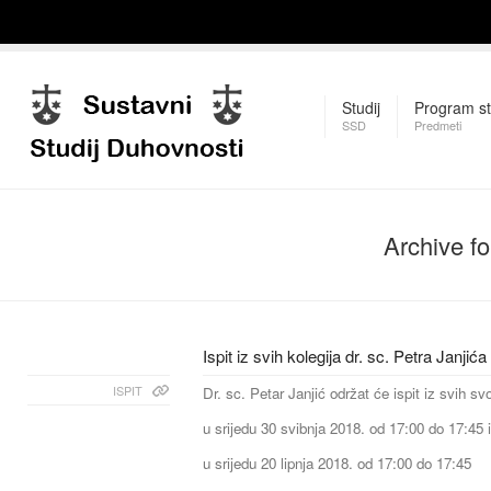
Studij
Program st
SSD
Predmeti
Archive f
Ispit iz svih kolegija dr. sc. Petra Janjića
ISPIT
Dr. sc. Petar Janjić održat će ispit iz svih svo
u srijedu 30 svibnja 2018. od 17:00 do 17:45 i
u srijedu 20 lipnja 2018. od 17:00 do 17:45