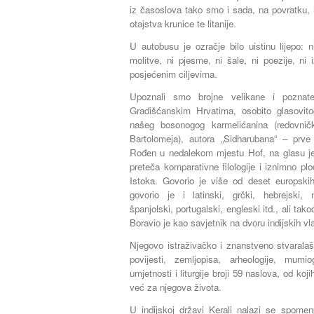
iz časoslova tako smo i sada, na povratku, i
otajstva krunice te litanije.
U autobusu je ozračje bilo uistinu lijepo: n
molitve, ni pjesme, ni šale, ni poezije, n
posjećenim ciljevima.
Upoznali smo brojne velikane i poznat
Gradišćanskim Hrvatima, osobito glasovitog
našeg bosonogog karmelićanina (redovni
Bartolomeja), autora „Sidharubana“ – prve
Rođen u nedalekom mjestu Hof, na glasu je 
preteča komparativne filologije i iznimno plod
Istoka. Govorio je više od deset europskih
govorio je i latinski, grčki, hebrejski, n
španjolski, portugalski, engleski itd., ali tako
Boravio je kao savjetnik na dvoru indijskih vl
Njegovo istraživačko i znanstveno stvaralaš
povijesti, zemljopisa, arheologije, mumiog
umjetnosti i liturgije broji 59 naslova, od koj
već za njegova života.
U indijskoj državi Kerali nalazi se spomenp